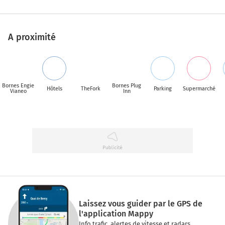
A proximité
Bornes Engie
Bornes Plug
Hôtels
TheFork
Parking
Supermarché
Vianeo
Inn
Laissez vous guider par le GPS de
l'application Mappy
Info trafic, alertes de vitesse et radars