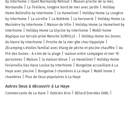
by Interhome
Quiet Normandy Retreat
Maison proche de la mer,
Normandie
La Tireliere, longère bord de mer avec jardin
Holiday
Home Bollevilla by Interhome
Le Hamelinet
Holiday Home La Longére
by Interhome
La surville
La Bohème
La hervuerie
Holiday Home La
Marinière by Interhome
Maison de Ville
Holiday Home Le Hamelinet by
Interhome
Holiday Home La Glycine by Interhome
Mobil-home
Atypique sur terrain privé Manche SURVILLE -
Holiday Home les Dunes
du Havre by Interhome
Proche de la mer gite chez hippolyte
ZEcamping 4 étoiles familial avec étang de pêche et piscine chauffée
Au
Pré des Dunes - A 4 km de la plage
maison entre campagne et mer 10
personnes
Maison
la maison bleue
Le Hamelinet
Holiday Home
Ferienvilla Das Haus Louise by Interhome
Bungalow accueillant à La
Haye avec piscine
Bungalow 3 chambres à La Haye
Mobil home 2
chambres
Plus de lieux populaires à La Haye
Autres lieux à découvrir à La Haye
Commerçants de La Haye
Opticien Krys
Billard Energies SARL
Toulorge Deco
Casse Auto Duval
L'Atelier Graffet
Evasion Spa &
Beauté
Agence Groupama La Haye
Renault Garage Llinares Agent
Au
Palais des Délices Bio
DN Guêpes
CER Agnès
Camille Brien
Hypnothérapeute Holistique
Le Bois de la Haye
Nicolas Brien
Magnétiseur
Alu du Cotentin Hernandez Toitures
Ap Auto
CLS
Nettoyage
Carrefour Drive La Haye Du Puits
Renov' Habitat