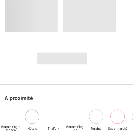
A proximité
Bornes Engie
Bornes Plug
Hôtels
TheFork
Parking
Supermarché
Vianeo
Inn