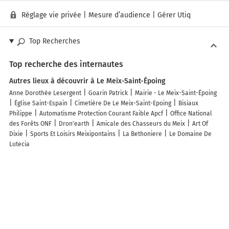
Réglage vie privée
|
Mesure d’audience
|
Gérer Utiq
Top Recherches
Top recherche des internautes
Autres lieux à découvrir à Le Meix-Saint-Époing
Anne Dorothée Lesergent
Goarin Patrick
Mairie - Le Meix-Saint-Époing
Église Saint-Espain
Cimetière De Le Meix-Saint-Epoing
Bisiaux
Philippe
Automatisme Protection Courant Faible Apcf
Office National
des Forêts ONF
Dron'earth
Amicale des Chasseurs du Meix
Art Of
Dixie
Sports Et Loisirs Meixipontains
La Bethoniere
Le Domaine De
Lutecia
Découvrez nos autres destinations touristiques
Lieux-dits
Quartier
Forêts
Zones industrielles
Iles
Etendues
d’eau
Stations de ski et sports d’hiver
Stations balnéaires
Info-trafic en France
Info trafic en direct
Trafic Charleville
Pistes cyclables en France