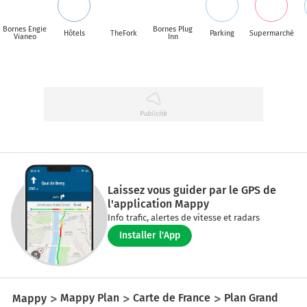
Bornes Engie
Bornes Plug
Hôtels
TheFork
Parking
Supermarché
Vianeo
Inn
Laissez vous guider par le GPS de
l'application Mappy
Info trafic, alertes de vitesse et radars
Installer l'App
Mappy
Mappy Plan
Carte de France
Plan Grand