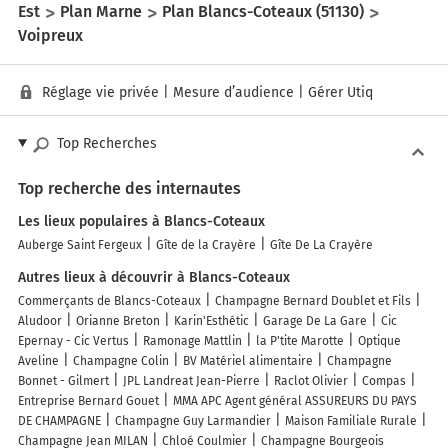
Est
Plan Marne
Plan Blancs-Coteaux (51130)
Voipreux
Réglage vie privée
|
Mesure d’audience
|
Gérer Utiq
Top Recherches
Top recherche des internautes
Les lieux populaires à Blancs-Coteaux
Auberge Saint Fergeux
Gîte de la Crayère
Gîte De La Crayère
Autres lieux à découvrir à Blancs-Coteaux
Commerçants de Blancs-Coteaux
Champagne Bernard Doublet et Fils
Aludoor
Orianne Breton
Karin'Esthétic
Garage De La Gare
Cic
Epernay - Cic Vertus
Ramonage Mattlin
la P'tite Marotte
Optique
Aveline
Champagne Colin
BV Matériel alimentaire
Champagne
Bonnet - Gilmert
JPL Landreat Jean-Pierre
Raclot Olivier
Compas
Entreprise Bernard Gouet
MMA APC Agent général ASSUREURS DU PAYS
DE CHAMPAGNE
Champagne Guy Larmandier
Maison Familiale Rurale
Champagne Jean MILAN
Chloé Coulmier
Champagne Bourgeois