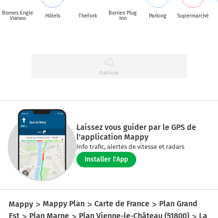
Bornes Engie
Bornes Plug
Hôtels
TheFork
Parking
Supermarché
Vianeo
Inn
Laissez vous guider par le GPS de
l'application Mappy
Info trafic, alertes de vitesse et radars
Installer l'App
Mappy
Mappy Plan
Carte de France
Plan Grand
Est
Plan Marne
Plan Vienne-le-Château (51800)
La