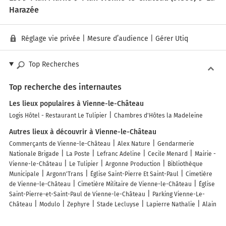
Harazée
Réglage vie privée
|
Mesure d’audience
|
Gérer Utiq
Top Recherches
Top recherche des internautes
Les lieux populaires à Vienne-le-Château
Logis Hôtel - Restaurant Le Tulipier
Chambres d'Hôtes la Madeleine
Autres lieux à découvrir à Vienne-le-Château
Commerçants de Vienne-le-Château
Alex Nature
Gendarmerie
Nationale Brigade
La Poste
Lefranc Adeline
Cecile Menard
Mairie -
Vienne-le-Château
Le Tulipier
Argonne Production
Bibliothèque
Municipale
Argonn'Trans
Église Saint-Pierre Et Saint-Paul
Cimetière
de Vienne-le-Château
Cimetière Militaire de Vienne-le-Château
Église
Saint-Pierre-et-Saint-Paul de Vienne-le-Château
Parking Vienne-Le-
Château
Modulo
Zephyre
Stade Lecluyse
Lapierre Nathalie
Alain
Pérard
Plastiques D'Argonne
Emergence Etudes
Ecole Primaire
Argonne Bâtiment et Projet
Chasse de la Gruerie
Stade Lecluyse
Les