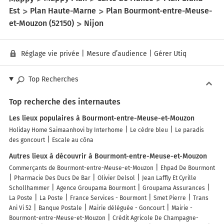
Est
Plan Haute-Marne
Plan Bourmont-entre-Meuse-
et-Mouzon (52150)
Nijon
Réglage vie privée
|
Mesure d’audience
|
Gérer Utiq
Top Recherches
Top recherche des internautes
Les lieux populaires à Bourmont-entre-Meuse-et-Mouzon
Holiday Home Saimaanhovi by Interhome
Le cèdre bleu
Le paradis
des goncourt
Escale au côna
Autres lieux à découvrir à Bourmont-entre-Meuse-et-Mouzon
Commerçants de Bourmont-entre-Meuse-et-Mouzon
Ehpad De Bourmont
Pharmacie Des Ducs De Bar
Olivier Delsol
Jean Laffly Et Cyrille
Schollhammer
Agence Groupama Bourmont
Groupama Assurances
La Poste
La Poste
France Services - Bourmont
Smet Pierre
Trans
Ani Vi 52
Banque Postale
Mairie déléguée - Goncourt
Mairie -
Bourmont-entre-Meuse-et-Mouzon
Crédit Agricole De Champagne-