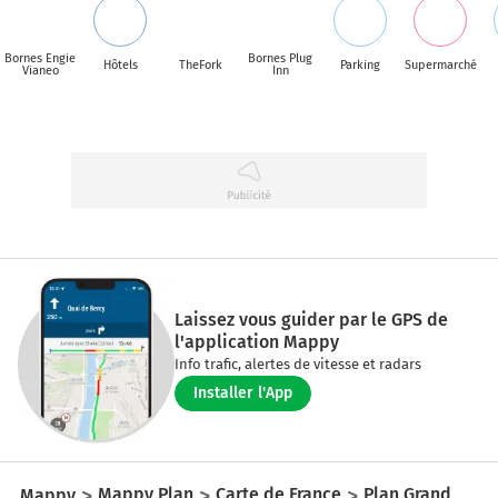
Bornes Engie
Bornes Plug
Hôtels
TheFork
Parking
Supermarché
Vianeo
Inn
Laissez vous guider par le GPS de
l'application Mappy
Info trafic, alertes de vitesse et radars
Installer l'App
Mappy
Mappy Plan
Carte de France
Plan Grand