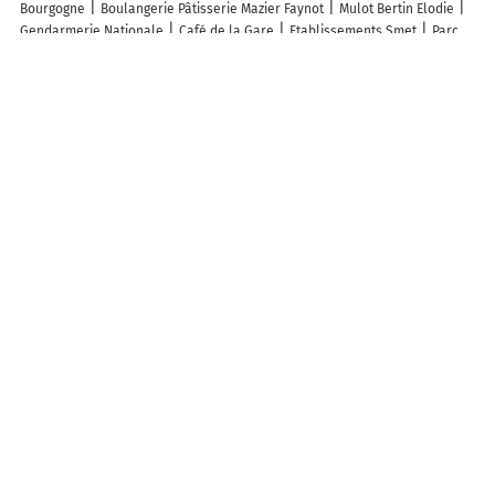
Bourgogne
Boulangerie Pâtisserie Mazier Faynot
Mulot Bertin Elodie
Gendarmerie Nationale
Café de la Gare
Etablissements Smet
Parc
Des Roches
Parking vélo
Église Saint-Martin
Église Saint-Remy
Église Saint-Joseph
Cimetière de Bourmont
Cimetière De Goncourt
Cimetière De Nijon
Église Saint-Martin de Gonaincourt
Église Notre-
Dame de Bourmont
Découvrez nos autres destinations touristiques
Lieux-dits
Quartier
Forêts
Zones industrielles
Iles
Etendues
d’eau
Stations de ski et sports d’hiver
Stations balnéaires
Info-trafic en France
Info trafic en direct
Pistes cyclables en France
Pistes cyclables autour de moi
ZFE en France
Plan des ZFE
Les restrictions de Circulation en France
Carte des restrictions de circulation
Quiz