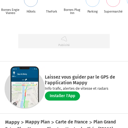
Bornes Engie
Bornes Plug
Hôtels
TheFork
Parking
Supermarché
Vianeo
Inn
Laissez vous guider par le GPS de
l'application Mappy
Info trafic, alertes de vitesse et radars
Installer l'App
Mappy
Mappy Plan
Carte de France
Plan Grand