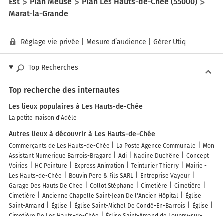
Est
Plan Meuse
Plan Les Hauts-de-Chée (55000)
Marat-la-Grande
Réglage vie privée
|
Mesure d’audience
|
Gérer Utiq
Top Recherches
Top recherche des internautes
Les lieux populaires à Les Hauts-de-Chée
La petite maison d'Adèle
Autres lieux à découvrir à Les Hauts-de-Chée
Commerçants de Les Hauts-de-Chée
La Poste Agence Communale
Mon
Assistant Numerique Barrois-Bragard
Adi
Nadine Duchêne
Concept
Voiries
HC Peinture
Express Animation
Teinturier Thierry
Mairie -
Les Hauts-de-Chée
Bouvin Pere & Fils SARL
Entreprise Vayeur
Garage Des Hauts De Chee
Collot Stéphane
Cimetière
Cimetière
Cimetière
Ancienne Chapelle Saint-Jean De l'Ancien Hôpital
Église
Saint-Amand
Église
Église Saint-Michel De Condé-En-Barrois
Église
Cimetière De Les Hauts-de-Chée
Église Saint-Amand de Louppy-sur-