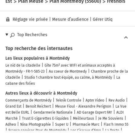
Est
Plan Meuse
Plan Montmédy (55600)
Fresnois
Réglage vie privée
|
Mesure d’audience
|
Gérer Utiq
Top Recherches
Top recherche des internautes
Les lieux populaires à Montmédy
Le nid de la citadelle
Gîte 75m² avec WIFI et animaux acceptés à
Montmédy - FR-1-585-23
Au coeur de Montmedy
Chambre proche de la
citadelle
Studio 1 chambre tout équipé, au calme, à Montmédy
La
cabane des folies
Autres lieux à découvrir à Montmédy
Commerçants de Montmédy
Teknik Controle
Aptm Video
Rev Audio
Grand Est
Benoit Reichert
Meuse Fioul - Alexandre Perignon
La Vue
est Belle EURL
Gendarmerie Nationale
AD Garage Expert FAY
ALDI
Marché
Trust E-cigarettes E-liquides
Meilleurtaux
Je Me Souviens
Adheo
Nina Photographie
Super U
Pharmacie Marc
Flas'h Immo 55
France services Pays de Montmédy
Les Ciseaux d’Emo
La Poste