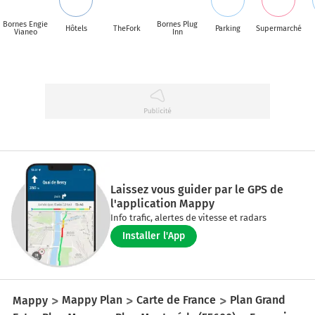
Bornes Engie
Bornes Plug
Hôtels
TheFork
Parking
Supermarché
Vianeo
Inn
Laissez vous guider par le GPS de
l'application Mappy
Info trafic, alertes de vitesse et radars
Installer l'App
Mappy
Mappy Plan
Carte de France
Plan Grand