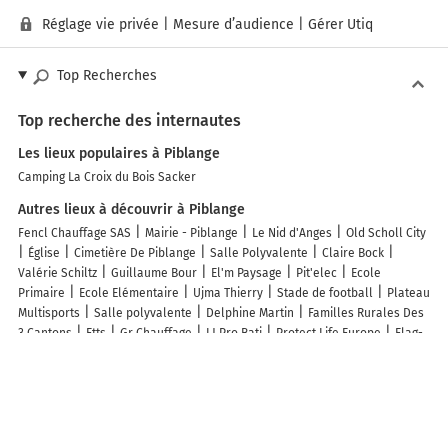
Réglage vie privée
|
Mesure d’audience
|
Gérer Utiq
Top Recherches
Top recherche des internautes
Les lieux populaires à Piblange
Camping La Croix du Bois Sacker
Autres lieux à découvrir à Piblange
Fencl Chauffage SAS
Mairie - Piblange
Le Nid d'Anges
Old Scholl City
Église
Cimetière De Piblange
Salle Polyvalente
Claire Bock
Valérie Schiltz
Guillaume Bour
El'm Paysage
Pit'elec
Ecole
Primaire
Ecole Elémentaire
Ujma Thierry
Stade de football
Plateau
Multisports
Salle polyvalente
Delphine Martin
Familles Rurales Des
3 Cantons
Etts
Gr Chauffage
LJ Pro Bati
Protect Life Europe
Elag-
H
Evrard Antoinette
Découvrez nos autres destinations touristiques
Lieux-dits
Quartier
Forêts
Zones industrielles
Iles
Etendues
d’eau
Stations de ski et sports d’hiver
Stations balnéaires