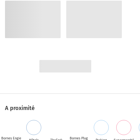
A proximité
Bornes Engie
Bornes Plug
Hôtels
TheFork
Parking
Supermarché