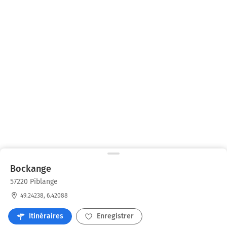
Bockange
57220 Piblange
49.24238, 6.42088
Itinéraires
Enregistrer