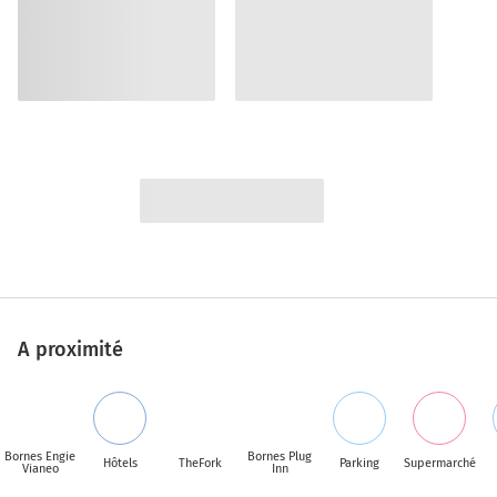
A proximité
Bornes Engie
Bornes Plug
Hôtels
TheFork
Parking
Supermarché
Vianeo
Inn