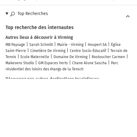
Top Recherches
Top recherche des internautes
Autres lieux à découvrir à Virming
MB Paysage
Sarah Schmitt
Mairie - Virming
Houpert SA
Église
Saint-Pierre
Cimetière De Virming
Centre Socio-Éducatif
Terrain de
Tennis
Ecole Maternelle
Domaine De Virming
Rostoucher Carmen
Makesens Studio
GM Espaces Verts
Chane Alune Sascha
Parc
résidentiel des loisirs des étangs de la Tensch
Découvrez nos autres destinations touristiques
Lieux-dits
Quartier
Forêts
Zones industrielles
Iles
Etendues
d’eau
Stations de ski et sports d’hiver
Stations balnéaires
Info-trafic en France
Info trafic en direct
Pistes cyclables en France
Pistes cyclables autour de moi
Carte Pistes cyclables Suisse
Carte
Pistes cyclables Morhange