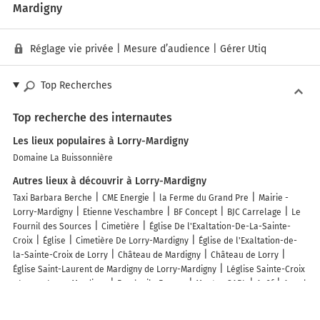
Mardigny
Réglage vie privée
|
Mesure d’audience
|
Gérer Utiq
Top Recherches
Top recherche des internautes
Les lieux populaires à Lorry-Mardigny
Domaine La Buissonnière
Autres lieux à découvrir à Lorry-Mardigny
Taxi Barbara Berche
CME Energie
la Ferme du Grand Pre
Mairie -
Lorry-Mardigny
Etienne Veschambre
BF Concept
BJC Carrelage
Le
Fournil des Sources
Cimetière
Église De l'Exaltation-De-La-Sainte-
Croix
Église
Cimetière De Lorry-Mardigny
Église de l'Exaltation-de-
la-Sainte-Croix de Lorry
Château de Mardigny
Château de Lorry
Église Saint-Laurent de Mardigny de Lorry-Mardigny
Léglise Sainte-Croix
- Lorry - Lorry-Mardigny
Freshmile France
Mouton SARL
Ap2f
Appel
Philippe
Stabile Bernard
Leroy Luc
Pongow
Triveillot Guillaume
La Sontinelle
Fousse Theo
Julien Jean-Pierre
Au Cuir Origin'El