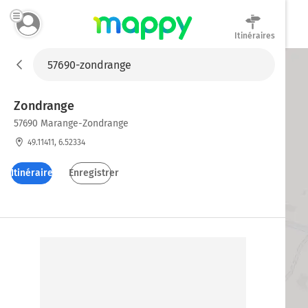
Itinéraires
Mappy
Zondrange
57690 Marange-Zondrange
49.11411, 6.52334
Itinéraires
Enregistrer