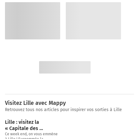
Visitez Lille avec Mappy
Retrouvez tous nos articles pour inspirer vos sorties à Lille
5 min
Lille : visitez la 
« Capitale des 
Flandres »
Ce week end, on vous emmène 
à Lille ! Surnommée la 