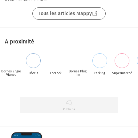
« Capitale des Flandres » c’est 
la principale ville dans le
Tous les articles Mappy
A proximité
Bornes Engie
Bornes Plug
Hôtels
TheFork
Parking
Supermarché
Vianeo
Inn