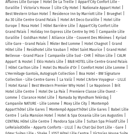
Affaires Lille Europe
Hotel De La Treille
Appart'City Confort Lille -
Euralille
Victoria's House
Lille City Hotel
Nationale Appart Hotel
Best Western Urban Hotel
Residence Inn by Marriott Lille
Brueghel
Au 30 Lille Centre Grand Palais
Hotel Art Deco Euralille
Hotel Lille
Europe
Rosa Hotel
Hôtel Barrière Lille
Appart'City Confort Lille
Grand Palais
Holiday Inn Express Lille Centre by IHG
Campanile Lille
Euralille
Goldhan Hotel
Alliance Lille - Couvent Des Minimes
Kyriad
Lille Gare - Grand Palais
Mister Bed Lomme
Hotel Chagnot
Grand
Hôtel Lille
Residhotel Lille Vauban
Hôtel Saint Maurice
Grand Hotel
Bellevue - Grand Place
Campanile Lille Sud - CHR
Hilton Lille
CALM
Appart' & Hostel
Eklo Hotels Lille
B&B HOTEL Lille Centre Grand Palais
Hôtel Carlton Lille
Hotel Du Moulin d'Or
Comfort Hotel Lille Lomme
L'Hermitage Gantois, Autograph Collection
Boa Hotel - BW Signature
Collection - Lille Centre Gares
La Valiz
Hotel L'Arbre Voyageur - LILLE
Hotel Kanaï
Best Western Premier Why Hotel
Le Napoleon
Brit
Hotel Lille Centre
Hotel De La Paix
Premiere Classe Lille Ouest -
Lomme
Clarance Hotel Lille
Ramada by Wyndham Tekirdağ
Campanile NATURE - Lille Lomme
Moxy Lille City
Montempô
Appart'hôtel Lille Gares
Montempô Appart'hôtel Lille Gares
Babel Lille
Centre
Leila Mansion Hotel
Hotel & Spa Oceania Lille Les Augustins
CENTRAL Hôtel Lille Centre
Pandora Spa Lille
Sultan Spa Privatif Lille
LeRelaisdOdile - Apparts Conforts - LILLE
Au Chat Qui Dort Lille - Gare
Edgar Suites Lille - Shake
JOST Hôtel Lille Centre
Victorias House Suite