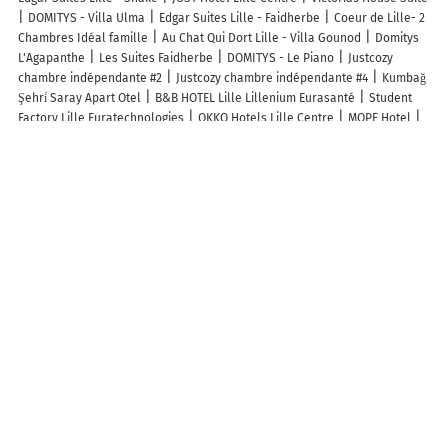
DOMITYS - Villa Ulma
Edgar Suites Lille - Faidherbe
Coeur de Lille- 2
Chambres Idéal famille
Au Chat Qui Dort Lille - Villa Gounod
Domitys
L'Agapanthe
Les Suites Faidherbe
DOMITYS - Le Piano
Justcozy
chambre indépendante #2
Justcozy chambre indépendante #4
Kumbağ
Şehri̇ Saray Apart Otel
B&B HOTEL Lille Lillenium Eurasanté
Student
Factory Lille Euratechnologies
OKKO Hotels Lille Centre
MOPE Hotel
Novotel Lille Centre Grand-Place
greet hotel Lille Gare Flandres
Mama Shelter Lille
CENTURY 21 Vieux-Lille
ibis Lille Centre Grand
Palais
Novotel Lille Centre Gares
CENTURY 21 LM Immobilier
Aparthotel Adagio Lille Centre Grand Place
Ibis Budget Lille Gares
Vieux-Lille
ibis Styles Lille Centre Grand-Place
Novotel Suites Gare
Lille Europe
Hôtel Ibis Lille Centre Gares
ibis Lille Lomme Centre
ibis
Lille Centre Grand-Place
ibis Styles Lille Centre Gare Beffroi
Hotel
Maison Louise Lille Centre - Handwritten Collection
Hôtel Mercure Lille
Centre Grand-Place
Parking INDIGO Euralille Grand Palais/Zénith
Parking INDIGO LES TANNEURS LILLE Public Car Park (Covered)
Parking
Hôtel IBIS BUDGET LILLE CENTRE (Couvert)
Parking Public BEPARK CAULIER
- EURALILLE VINAIGRERIE (Couvert)
Parking Hôtel IBIS LILLE CENTRE
GARES (Couvert)
Plus de lieux populaires à Lille
Autres lieux à découvrir à Lille
Commerçants de Lille
EFS Haut-de-France-Normandie
Numa