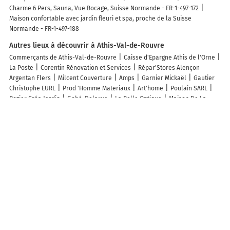
Charme 6 Pers, Sauna, Vue Bocage, Suisse Normande - FR-1-497-172
Maison confortable avec jardin fleuri et spa, proche de la Suisse
Normande - FR-1-497-188
Autres lieux à découvrir à Athis-Val-de-Rouvre
Commerçants de Athis-Val-de-Rouvre
Caisse d'Epargne Athis de l'Orne
La Poste
Corentin Rénovation et Services
Répar'Stores Alençon
Argentan Flers
Milcent Couverture
Amps
Garnier Mickaël
Gautier
Christophe EURL
Prod 'Homme Materiaux
Art'home
Poulain SARL
Rozier Créa Jardin
Gobé-Delarue
La Belle Optique
Maison De La
Rivière Et Du Paysage
Maison De La Rivière Et Du Paysage
Esthetic'A
Gendarmerie Nationale
Centre Equestre De La Lys
Reinhill Ranch
Elevage de la Lisardière
Tim Optimiz
CF Carrelage
S2M Manutention
Rachel Foucault Réflexologie et bien-être
Caisse de Credit Mutuel du
Bocage Flerien - Athis
Jardiniers SAP Athis Val De Rouvre
Wouaf'eden
Crédit Agricole Normandie
Couleur Bois
Découvrez nos autres destinations touristiques
Lieux-dits
Quartier
Forêts
Zones industrielles
Iles
Etendues
d’eau
Stations de ski et sports d’hiver
Stations balnéaires
Info-trafic en France
Info trafic en direct