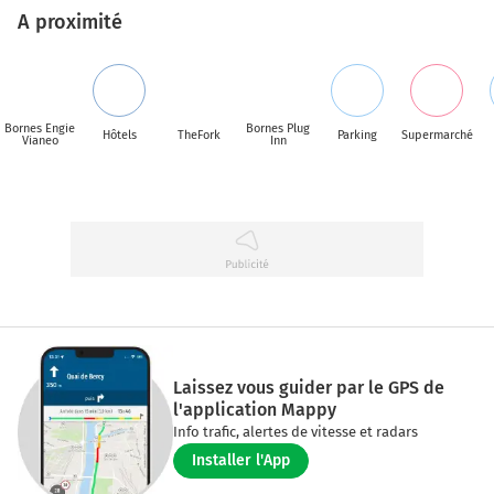
A proximité
Bornes Engie
Bornes Plug
Hôtels
TheFork
Parking
Supermarché
Vianeo
Inn
Laissez vous guider par le GPS de
l'application Mappy
Info trafic, alertes de vitesse et radars
Installer l'App