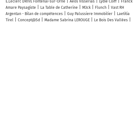
E.Leclerc DRIVE Fontenai-sur-Orne
Aeos Visserias
Lydie Coiff
Franck
Amare Paysagiste
La Table de Catherine
M3ck
Flunch
Vast RH
Argentan - Bilan de compétences
Guy Palussiere Immobilier
Laetitia
Tirel
Concept@Sd
Madame Sabrina LEROUGE
Le Bois Des Vallées
Slim G. Photographe
L'Amaryllis
Mma Druschke Jérôme Agent Général
Carrefour Express
Le Lion d'Or Hotel Restaurant
Nuances Unikalo
Servi Couleurs Argentan
Orne Et Jardins SARL
Rmb
La Banque
Postale
Mairie déléguée - Fontenai-sur-Orne
Découvrez nos autres destinations touristiques
Lieux-dits
Quartier
Forêts
Zones industrielles
Iles
Etendues
d’eau
Stations de ski et sports d’hiver
Stations balnéaires
Info-trafic en France
Info trafic en direct
Pistes cyclables en France
Pistes cyclables autour de moi
Carte Pistes cyclables Écouché-les-
Vallées
ZFE en France
Plan des ZFE
Les restrictions de Circulation en France