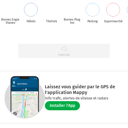
Bornes Engie
Bornes Plug
Hôtels
TheFork
Parking
Supermarché
Vianeo
Inn
Laissez vous guider par le GPS de
l'application Mappy
Info trafic, alertes de vitesse et radars
Installer l'App