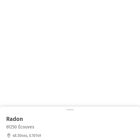
Radon
61250 Écouves
48.50444, 0.10149