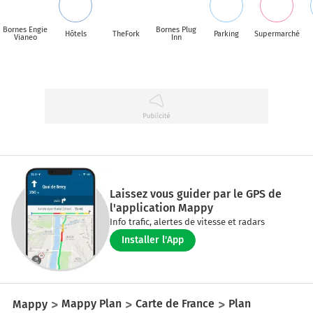
Bornes Engie
Bornes Plug
Hôtels
TheFork
Parking
Supermarché
Vianeo
Inn
Laissez vous guider par le GPS de
l'application Mappy
Info trafic, alertes de vitesse et radars
Installer l'App
Mappy
Mappy Plan
Carte de France
Plan