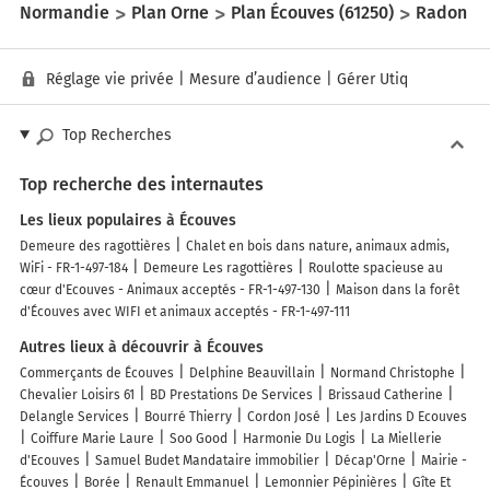
Normandie
Plan Orne
Plan Écouves (61250)
Radon
Réglage vie privée
|
Mesure d’audience
|
Gérer Utiq
Top Recherches
Top recherche des internautes
Les lieux populaires à Écouves
Demeure des ragottières
Chalet en bois dans nature, animaux admis,
WiFi - FR-1-497-184
Demeure Les ragottières
Roulotte spacieuse au
cœur d'Ecouves - Animaux acceptés - FR-1-497-130
Maison dans la forêt
d'Écouves avec WIFI et animaux acceptés - FR-1-497-111
Autres lieux à découvrir à Écouves
Commerçants de Écouves
Delphine Beauvillain
Normand Christophe
Chevalier Loisirs 61
BD Prestations De Services
Brissaud Catherine
Delangle Services
Bourré Thierry
Cordon José
Les Jardins D Ecouves
Coiffure Marie Laure
Soo Good
Harmonie Du Logis
La Miellerie
d'Ecouves
Samuel Budet Mandataire immobilier
Décap'Orne
Mairie -
Écouves
Borée
Renault Emmanuel
Lemonnier Pépinières
Gîte Et