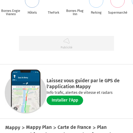
Bornes Engie
Bornes Plug
Hôtels
TheFork
Parking
Supermarché
Vianeo
Inn
Laissez vous guider par le GPS de
l'application Mappy
Info trafic, alertes de vitesse et radars
Installer l'App
Mappy
Mappy Plan
Carte de France
Plan