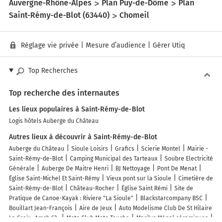
Auvergne-Rhône-Alpes
Plan Puy-de-Dôme
Plan
Saint-Rémy-de-Blot (63440)
Chomeil
Réglage vie privée
|
Mesure d’audience
|
Gérer Utiq
Top Recherches
Top recherche des internautes
Les lieux populaires à Saint-Rémy-de-Blot
Logis hôtels Auberge du Château
Autres lieux à découvrir à Saint-Rémy-de-Blot
Auberge du Château
Sioule Loisirs
Grafics
Scierie Montel
Mairie -
Saint-Rémy-de-Blot
Camping Municipal des Tarteaux
Soubre Electricité
Générale
Auberge De Maitre Henri
BJ Nettoyage
Pont De Menat
Église Saint-Michel Et Saint-Rémy
Vieux pont sur la Sioule
Cimetière de
Saint-Rémy-de-Blot
Château-Rocher
Église Saint Rémi
Site de
Pratique de Canoe-Kayak : Riviere "La Sioule"
Blackstarcompany BSC
Bouillart Jean-François
Aire de Jeux
Auto Modelisme Club De St Hilaire
La Croix -Amch 63-
Moto Club Moto Touche
Marilys Ménal céramiques