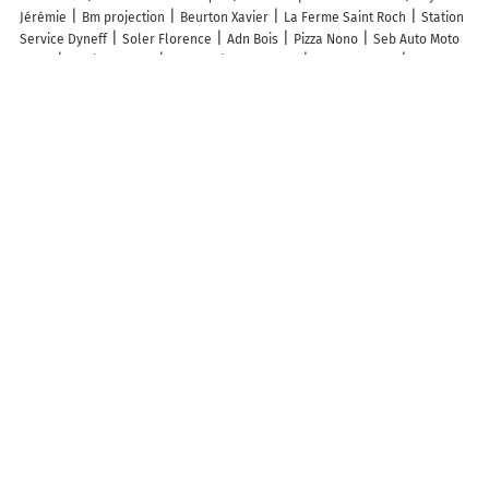
Jérémie
Bm projection
Beurton Xavier
La Ferme Saint Roch
Station
Service Dyneff
Soler Florence
Adn Bois
Pizza Nono
Seb Auto Moto
Ecole
Jessica Bouzet
Enzo Caristo-morgant
Belles du Sud
Mademoiselle M Institut
Parking vélo
La Ferme Saint Roch
Parking
vélo
Découvrez nos autres destinations touristiques
Lieux-dits
Quartier
Forêts
Zones industrielles
Iles
Etendues
d’eau
Stations de ski et sports d’hiver
Stations balnéaires
Info-trafic en France
Info trafic en direct
Pistes cyclables en France
Pistes cyclables autour de moi
Carte Pistes cyclables Thuir
Carte
Pistes cyclables Castelnou
ZFE en France
Plan des ZFE
Les restrictions de Circulation en France
Carte des restrictions de circulation