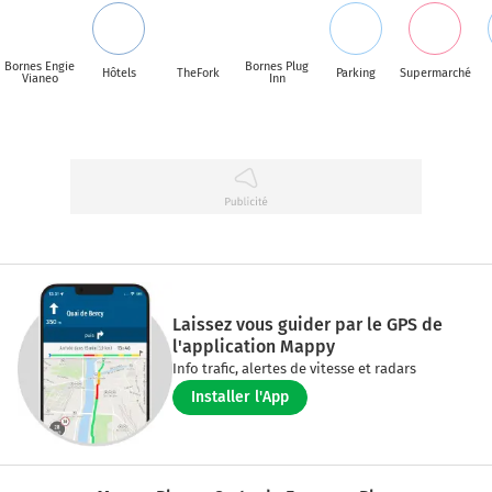
Bornes Engie
Bornes Plug
Hôtels
TheFork
Parking
Supermarché
Vianeo
Inn
Laissez vous guider par le GPS de
l'application Mappy
Info trafic, alertes de vitesse et radars
Installer l'App