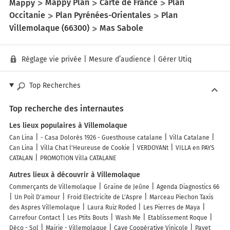
Mappy
Mappy Plan
Carte de France
Plan
Occitanie
Plan Pyrénées-Orientales
Plan
Villemolaque (66300)
Mas Sabole
Réglage vie privée
|
Mesure d’audience
|
Gérer Utiq
Top Recherches
Top recherche des internautes
Les lieux populaires à Villemolaque
Can Lina
- Casa Dolorès 1926 - Guesthouse catalane
Villa Catalane
Can Lina
Villa Chat l'Heureuse de Cookie
VERDOYANt
VILLA en PAYS
CATALAN
PROMOTION Villa CATALANE
Autres lieux à découvrir à Villemolaque
Commerçants de Villemolaque
Graine de Jeûne
Agenda Diagnostics 66
Un Poil D'amour
Froid Electricite de L'Aspre
Marceau Piechon Taxis
des Aspres Villemolaque
Laura Ruiz Roded
Les Pierres de Maya
Carrefour Contact
Les Ptits Bouts
Wash Me
Etablissement Roque
Déco - Sol
Mairie - Villemolaque
Cave Coopérative Vinicole
Payet