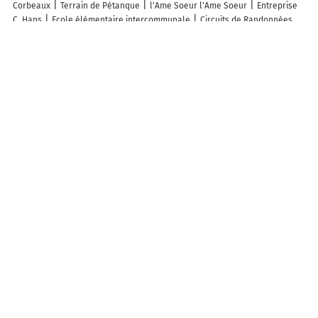
Corbeaux
Terrain de Pétanque
l'Ame Soeur l'Ame Soeur
Entreprise
C. Hans
Ecole élémentaire intercommunale
Circuits de Randonnées
Ermensbach
Circuit de randonnée circulaire
Terrain de Pétanque
Bockstahl Laurent
Epicerie Proxi Oberbruck N.lavigne
Dimeglio Jean
Philippe
Chambre d'Hôtes La Fée des Bois
Découvrez nos autres destinations touristiques
Lieux-dits
Quartier
Forêts
Zones industrielles
Iles
Etendues
d’eau
Stations de ski et sports d’hiver
Stations balnéaires
Info-trafic en France
Info trafic en direct
Pistes cyclables en France
Pistes cyclables autour de moi
Carte Pistes cyclables Masevaux-
Niederbruck
ZFE en France
Plan des ZFE
Les restrictions de Circulation en France
Carte des restrictions de circulation
Quiz