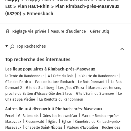
Est
Plan Haut-Rhin
Plan Rimbach-près-Masevaux
(68290)
Ermensbach
Réglage vie privée
|
Mesure d’audience
|
Gérer Utiq
Top Recherches
Top recherche des internautes
Les lieux populaires à Rimbach-près-Masevaux
la Tente du Randonneur
A l Orée du Bois
la Yourte du Randonneur
Gîte des Perdrix
Evasion Nature Rimbach
Le Bois Dormant 1
Le Bois
Dormant 2
Gite du Stahlberg
Les gîtes d'Esika
Maison avec terrain,
proche du Ballon d'Alsace Gite des 2 lacs
Gîte L'Ecrin du Sternsee
Le
Chalet Spa Piscine
La Roulotte du Randonneur
Autres lieux à découvrir à Rimbach-près-Masevaux
Fecel
Gf Batiments
Gites Les Neuweih'air
Mairie - Rimbach-près-
Masevaux
Riesenwald
Église
Église
Cimetière de Rimbach-près-
Masevaux
Chapelle Saint-Nicolas
Plateau d'Evolution
Rocher des