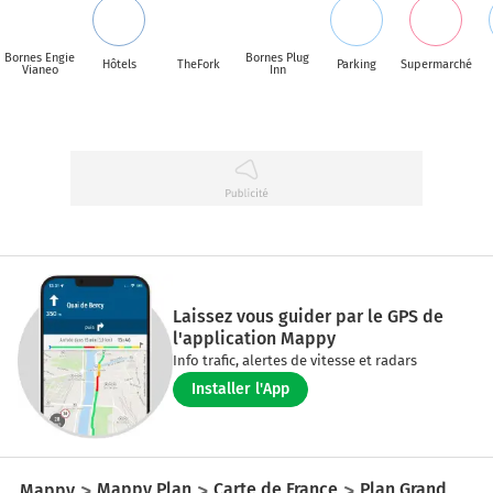
Bornes Engie
Bornes Plug
Hôtels
TheFork
Parking
Supermarché
Vianeo
Inn
Laissez vous guider par le GPS de
l'application Mappy
Info trafic, alertes de vitesse et radars
Installer l'App
Mappy
Mappy Plan
Carte de France
Plan Grand