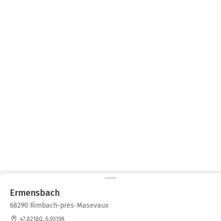
Ermensbach
68290 Rimbach-près-Masevaux
47.82180, 6.93198