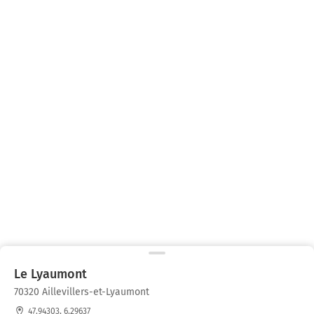
Le Lyaumont
70320 Aillevillers-et-Lyaumont
47.94303, 6.29637