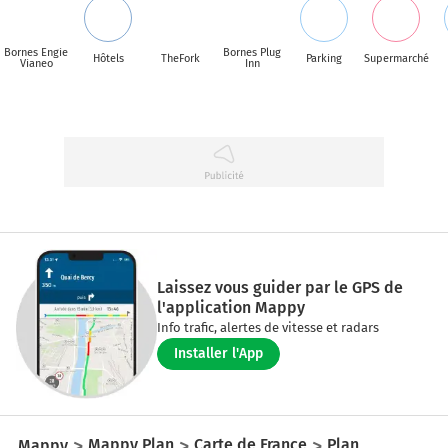
Bornes Engie
Bornes Plug
Hôtels
TheFork
Parking
Supermarché
Vianeo
Inn
Laissez vous guider par le GPS de
l'application Mappy
Info trafic, alertes de vitesse et radars
Installer l'App
Mappy
Mappy Plan
Carte de France
Plan