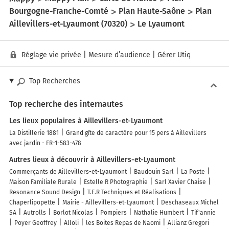
Bourgogne-Franche-Comté
Plan Haute-Saône
Plan
Aillevillers-et-Lyaumont (70320)
Le Lyaumont
Réglage vie privée
|
Mesure d’audience
|
Gérer Utiq
Top Recherches
Top recherche des internautes
Les lieux populaires à Aillevillers-et-Lyaumont
La Distillerie 1881
Grand gîte de caractère pour 15 pers à Aillevillers
avec jardin - FR-1-583-478
Autres lieux à découvrir à Aillevillers-et-Lyaumont
Commerçants de Aillevillers-et-Lyaumont
Baudouin Sarl
La Poste
Maison Familiale Rurale
Estelle R Photographie
Sarl Xavier Chaise
Resonance Sound Design
T.E.R Techniques et Réalisations
Chaperlipopette
Mairie - Aillevillers-et-Lyaumont
Deschaseaux Michel
SA
Autrolls
Borlot Nicolas
Pompiers
Nathalie Humbert
Tif'annie
Poyer Geoffrey
Alloli
les Boites Repas de Naomi
Allianz Gregori