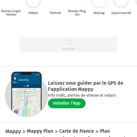
Bornes Engie
Bornes Plug
Hôtels
TheFork
Parking
Supermarché
Vianeo
Inn
Laissez vous guider par le GPS de
l'application Mappy
Info trafic, alertes de vitesse et radars
Installer l'App
Mappy
Mappy Plan
Carte de France
Plan