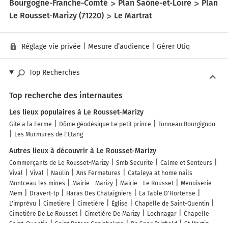
Bourgogne-Franche-Comté
Plan Saône-et-Loire
Plan
Le Rousset-Marizy (71220)
Le Martrat
Réglage vie privée
|
Mesure d’audience
|
Gérer Utiq
Top Recherches
Top recherche des internautes
Les lieux populaires à Le Rousset-Marizy
Gite a la Ferme
Dôme géodésique Le petit prince
Tonneau Bourgignon
Les Murmures de l'Etang
Autres lieux à découvrir à Le Rousset-Marizy
Commerçants de Le Rousset-Marizy
Smb Securite
Calme et Senteurs
Vival
Vival
Naulin
Ans Fermetures
Cataleya at home nails
Montceau les mines
Mairie - Marizy
Mairie - Le Rousset
Menuiserie
Mem
Dravert-tp
Haras Des Chataigniers
La Table D'Hortense
L'imprévu
Cimetière
Cimetière
Église
Chapelle de Saint-Quentin
Cimetière De Le Rousset
Cimetière De Marizy
Lochnagar
Chapelle
Saint-Quentin
Saint Peters Conisholme
Bp Spar Fairfield
St Martin