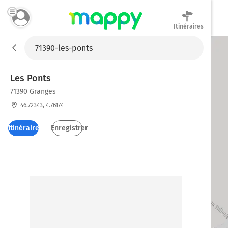
Itinéraires
Mappy
Les Ponts
71390 Granges
46.72343, 4.76174
Itinéraires
Enregistrer