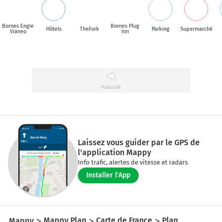
Bornes Engie
Bornes Plug
Hôtels
TheFork
Parking
Supermarché
Vianeo
Inn
Laissez vous guider par le GPS de
l'application Mappy
Info trafic, alertes de vitesse et radars
Installer l'App
Mappy
Mappy Plan
Carte de France
Plan