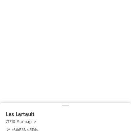
Les Lartault
71710 Marmagne
46.86565, 4.35164