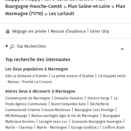
Bourgogne-Franche-Comté
Plan Saône-et-Loire
Plan
Marmagne (71710)
Les Lartault
Réglage vie privée
|
Mesure d’audience
|
Gérer Utiq
Top Recherches
Top recherche des internautes
Les lieux populaires à Marmagne
Gîte Le Domaine d Orphée
La petite maison d’Orphée
L'échappée belle
- Maison - Proche Le Creusot
Autres lieux à découvrir à Marmagne
Commerçants de Marmagne
Domaine Danalou
Vivreco Verga
La
Poste Agence Communale
Buiret Sebastien Auto
Déchetterie
Communauté Urbaine Creusot Montceau
Bourgogne Cars Prestige
MR.Nettoyage
Maison partagée Ages & Vie de Marmagne
Bourgogne
Matériaux Anciens
Lacagne Jean-Luc
Granulats Bourgogne Auvergne
Mairie - Charmoy
Mairie - Marmagne
Garage Godillot J
Coiffure Alain