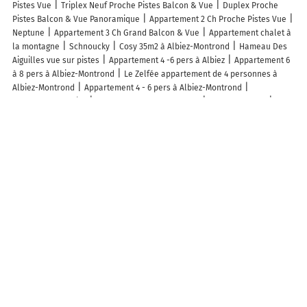
Pistes Vue
Triplex Neuf Proche Pistes Balcon & Vue
Duplex Proche
Pistes Balcon & Vue Panoramique
Appartement 2 Ch Proche Pistes Vue
Neptune
Appartement 3 Ch Grand Balcon & Vue
Appartement chalet à
la montagne
Schnoucky
Cosy 35m2 à Albiez-Montrond
Hameau Des
Aiguilles vue sur pistes
Appartement 4 -6 pers à Albiez
Appartement 6
à 8 pers à Albiez-Montrond
Le Zelfée appartement de 4 personnes à
Albiez-Montrond
Appartement 4 - 6 pers à Albiez-Montrond
appartement Albiez
Bel appartement montagne
Chalet Zénaïde
Appart la Perle Albiez Montrond
Appart face aux Aiguilles d'Arves
T3
ALBIEZ-MONTROND proche SYBELLES
Autres lieux à découvrir à Albiez-Montrond
Commerçants de Albiez-Montrond
Sport 2000 aux Deux Frères
Sherpa
Intersport - Albiez Montrond
Albiez Randonnée Patrimoine
Albiez
Sports
La Rua
Le Talapet
Mairie - Albiez-Montrond
Le Moulin
Valentin
Rando Montagne Albiez - Activités
Skiset Ski-Attitude
Mustang Sports 1650
La Luge à Foin
L'Amuse Gueule
Restaurant Le
Molotov
Mollaret Constantin Eric
Le Trapanel
Mustang 1650 Skiset
Vaena Watch
La buvette
Albiez Mountain Bike - Activités
Albiez Bike
School
La Planche Mauriennaise
Albiez Randonnée Patrimoine Yves
Promenade Savoyarde De Découverte Des Aiguilles d'Arves
Cimetière
La Cochette
Le Collet
Col du Mollard
Église