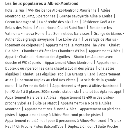
Les lieux populaires à Albiez-Montrond
hotel la rua
VVF Résidence Albiez-Montrond Maurienne
Albiez
Montrond T2 34m2, 6 personnes
Grange savoyarde Aline & Louise
Cocon Montagnard
La sérénité des aiguilles
Résidence Goélia Le
Relais des Pistes
Guest House Chalet Saint Roch
Residence les
Valmonts - maeva Home
au Sommet des Narcisses
Grange de Marius -
Authentique grange savoyarde
Le Loire-Etain
Le refuge de Marius -
logement de colpoteur
Appartement à la Montagne The view
Chalet
D'albiez
Chambres d'Hôtes les Chambres d'Elsa
Appartement Albiez
Appart - Chalet du Hameau des Aiguilles
Studio Les Aplanes avec
douche et WC séparés
Appartement Albiez Montrond
Appartement
Duplex 6 ou 7 personnes dans chalet à 250 m des pistes
Chalet les
aiguilles
Chalet -Les Aiguilles- rdc
La Grange Villard
Appartement
Atlas
Charmant Duplex Au Pied Des Pistes
La scierie de la grande
ourse
La Ferme du Soleil
Appartement 4 -6 pers à Albiez-Montrond
Joli F2 de 2 à 8 places, 300m centre station ski
chalet Les Aplanes appt
Appartement 6 à 8 pers à Albiez
Appartement T3 400 m des pistes-
proche Sybelles
Gite Le Mazot
Appartement 4 à 6 pers à Albiez-
Montrond
Appartement Nez-à-nez à Albiez
Appartement au pied des
pistes
Appartement cosy à Albiez-Montrond proche pistes
Appartement refait à neuf pour 8 personnes à Albiez-Montrond
Triplex
Neuf 4 Ch Proche Pistes Balcon&Vue
Duplex 2 Ch dont 1 Suite Proche