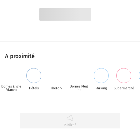
A proximité
Bornes Engie
Bornes Plug
Hôtels
TheFork
Parking
Supermarché
Vianeo
Inn