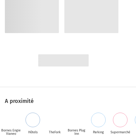
A proximité
Bornes Engie
Bornes Plug
Hôtels
TheFork
Parking
Supermarché
Vianeo
Inn