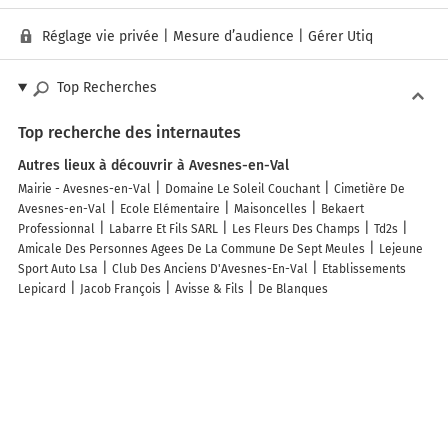
Réglage vie privée
|
Mesure d’audience
|
Gérer Utiq
Top Recherches
Top recherche des internautes
Autres lieux à découvrir à Avesnes-en-Val
Mairie - Avesnes-en-Val
Domaine Le Soleil Couchant
Cimetière De
Avesnes-en-Val
Ecole Elémentaire
Maisoncelles
Bekaert
Professionnal
Labarre Et Fils SARL
Les Fleurs Des Champs
Td2s
Amicale Des Personnes Agees De La Commune De Sept Meules
Lejeune
Sport Auto Lsa
Club Des Anciens D'Avesnes-En-Val
Etablissements
Lepicard
Jacob François
Avisse & Fils
De Blanques
Découvrez nos autres destinations touristiques
Lieux-dits
Quartier
Forêts
Zones industrielles
Iles
Etendues
d’eau
Stations de ski et sports d’hiver
Stations balnéaires
Info-trafic en France
Info trafic en direct