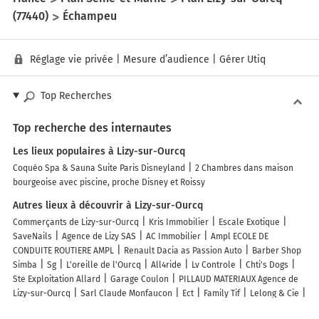
(77440)
Échampeu
Réglage vie privée
|
Mesure d’audience
|
Gérer Utiq
Top Recherches
Top recherche des internautes
Les lieux populaires à Lizy-sur-Ourcq
Coquéo Spa & Sauna Suite Paris Disneyland
2 Chambres dans maison
bourgeoise avec piscine, proche Disney et Roissy
Autres lieux à découvrir à Lizy-sur-Ourcq
Commerçants de Lizy-sur-Ourcq
Kris Immobilier
Escale Exotique
SaveNails
Agence de Lizy SAS
AC Immobilier
Ampl ECOLE DE
CONDUITE ROUTIERE AMPL
Renault Dacia as Passion Auto
Barber Shop
Simba
Sg
L'oreille de l'Ourcq
All4ride
Lv Controle
Chti's Dogs
Ste Exploitation Allard
Garage Coulon
PILLAUD MATERIAUX Agence de
Lizy-sur-Ourcq
Sarl Claude Monfaucon
Ect
Family Tif
Lelong & Cie
Vimatherm Sas
Gendarmerie Nationale
P.e.m
Pizza Maestro SARL