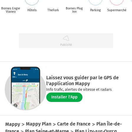
Bornes Engie
Bornes Plug
Hôtels
TheFork
Parking
Supermarché
Vianeo
Inn
Laissez vous guider par le GPS de
l'application Mappy
Info trafic, alertes de vitesse et radars
Installer l'App
Mappy
Mappy Plan
Carte de France
Plan Île-de-
France
Plan Seine-et-Marne
Plan Lizy-sur-Ourcq