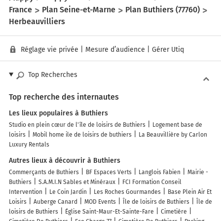
France
Plan Seine-et-Marne
Plan Buthiers (77760)
Herbeauvilliers
Réglage vie privée
|
Mesure d’audience
|
Gérer Utiq
Top Recherches
Top recherche des internautes
Les lieux populaires à Buthiers
Studio en plein cœur de l'île de loisirs de Buthiers
Logement base de
loisirs
Mobil home ile de loisirs de buthiers
La Beauvillière by Carlon
Luxury Rentals
Autres lieux à découvrir à Buthiers
Commerçants de Buthiers
BF Espaces Verts
Langlois Fabien
Mairie -
Buthiers
S.A.M.I.N Sables et Minéraux
FCI Formation Conseil
Intervention
Le Coin Jardin
Les Roches Gourmandes
Base Plein Air Et
Loisirs
Auberge Canard
MOD Events
Île de loisirs de Buthiers
Île de
loisirs de Buthiers
Église Saint-Maur-Et-Sainte-Fare
Cimetière