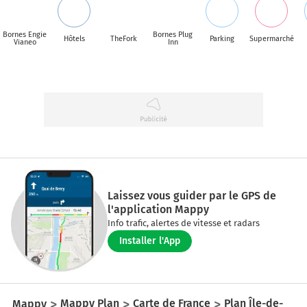
Bornes Engie
Bornes Plug
Hôtels
TheFork
Parking
Supermarché
Vianeo
Inn
Laissez vous guider par le GPS de
l'application Mappy
Info trafic, alertes de vitesse et radars
Installer l'App
Mappy
Mappy Plan
Carte de France
Plan Île-de-