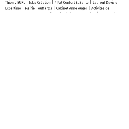
Thierry EURL
Iskis Création
4 Pat Confort Et Sante
Laurent Duvivier
Expertimo
Mairie - Auffargis
Cabinet Anne Auger
Activités de
Transport de Chevaux
Société Arboriculture Paysagère
Val De Loire
Productions
Treelogie
C Comme Cadeaux
Les Jardinier Du Lys
Les
chambres du Fargis
Chrysalis Etudes
Les Mots D'Ou
Manoir des Arts
L'Atelier De Lolie
Sensaa
Découvrez nos autres destinations touristiques
Lieux-dits
Quartier
Forêts
Zones industrielles
Iles
Etendues
d’eau
Stations de ski et sports d’hiver
Stations balnéaires
Info-trafic en France
Info trafic en direct
Pistes cyclables en France
Pistes cyclables autour de moi
Carte Pistes cyclables Le Perray-en-
Yvelines
ZFE en France
Plan des ZFE
Les restrictions de Circulation en France
Carte des restrictions de circulation