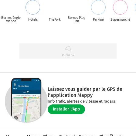
Bornes Engie
Bornes Plug
Hôtels
TheFork
Parking
Supermarché
Vianeo
Inn
Laissez vous guider par le GPS de
l'application Mappy
Info trafic, alertes de vitesse et radars
Installer l'App