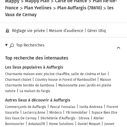
Mappy
Mappy Plan
Carte de France
Plan Île-de-
France
Plan Yvelines
Plan Auffargis (78610)
les
Vaux de Cernay
Réglage vie privée
|
Mesure d’audience
|
Gérer Utiq
Top Recherches
Top recherche des internautes
Les lieux populaires à Auffargis
Charmante maison avec piscine chauffée, salle de cinéma et bar
Charmant chalet
Country house in Forest of Rambouillet
Maison
charmante bordée de bambous
Maisonnette avec jardin en pleine
nature
La maison du Fargis
Autres lieux à découvrir à Auffargis
Commerçants de Auffargis
Pascal Fonsalas
Ionita Andreea
Florent
Vaucelle
Leclercq Anne
Mirdeco
YB Immobilier
Espace Bien Etre
Des Vaux De Cernay
Déchèterie d'Auffargis - Sitreva
Atelier
Bonnouvrier
Ankataxi78
Home Solutions
Daniel Moquet
Jouvet