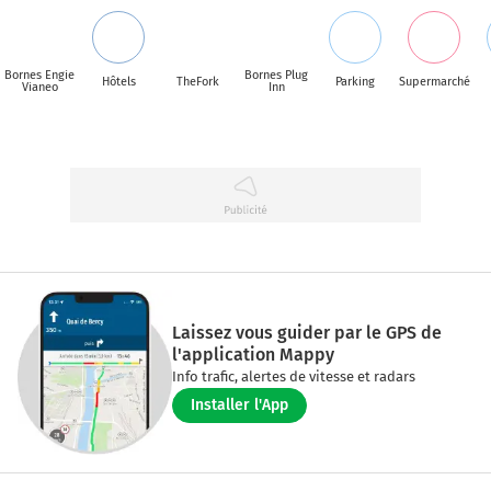
Bornes Engie
Bornes Plug
Hôtels
TheFork
Parking
Supermarché
Vianeo
Inn
Laissez vous guider par le GPS de
l'application Mappy
Info trafic, alertes de vitesse et radars
Installer l'App