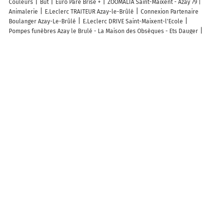
Couleurs
But
Euro Pare Brise +
ZOOMALIA Saint-Maixent - Azay 79 |
Animalerie
E.Leclerc TRAITEUR Azay-le-Brûlé
Connexion Partenaire
Boulanger Azay-Le-Brûlé
E.Leclerc DRIVE Saint-Maixent-l'Ecole
Pompes funèbres Azay le Brulé - La Maison des Obsèques - Ets Dauger
Pharmacie Du Grand Chêne
Ets Saboureau
Les Jardins de L'hommeraie
Les 3 Broyeurs
Les Sciences d'Archimède
Pompes Funèbres
Gagnaire
Déco 79
Découvrez nos autres destinations touristiques
Lieux-dits
Quartier
Forêts
Zones industrielles
Iles
Etendues
d’eau
Stations de ski et sports d’hiver
Stations balnéaires
Info-trafic en France
Info trafic en direct
Pistes cyclables en France
Pistes cyclables autour de moi
Carte Pistes cyclables Saint-Maixent-
l'École
ZFE en France
Plan des ZFE
Les restrictions de Circulation en France
Carte des restrictions de circulation