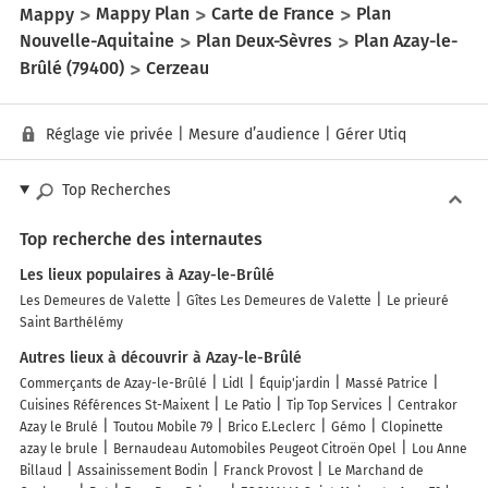
Mappy
Mappy Plan
Carte de France
Plan
Nouvelle-Aquitaine
Plan Deux-Sèvres
Plan Azay-le-
Brûlé (79400)
Cerzeau
Réglage vie privée
|
Mesure d’audience
|
Gérer Utiq
Top Recherches
Top recherche des internautes
Les lieux populaires à Azay-le-Brûlé
Les Demeures de Valette
Gîtes Les Demeures de Valette
Le prieuré
Saint Barthélémy
Autres lieux à découvrir à Azay-le-Brûlé
Commerçants de Azay-le-Brûlé
Lidl
Équip'jardin
Massé Patrice
Cuisines Références St-Maixent
Le Patio
Tip Top Services
Centrakor
Azay le Brulé
Toutou Mobile 79
Brico E.Leclerc
Gémo
Clopinette
azay le brule
Bernaudeau Automobiles Peugeot Citroën Opel
Lou Anne
Billaud
Assainissement Bodin
Franck Provost
Le Marchand de