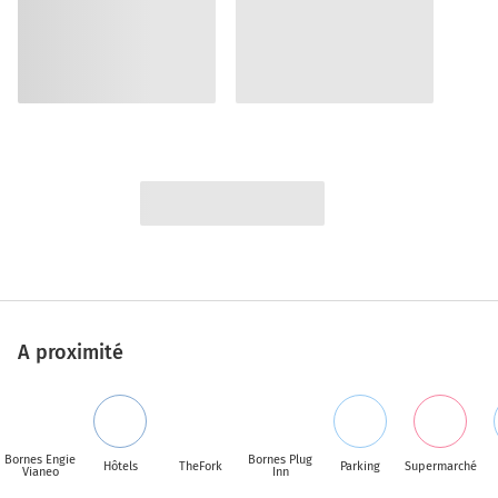
A proximité
Bornes Engie
Bornes Plug
Hôtels
TheFork
Parking
Supermarché
Vianeo
Inn