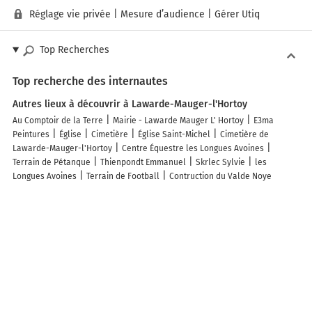
Réglage vie privée
|
Mesure d’audience
|
Gérer Utiq
Top Recherches
Top recherche des internautes
Autres lieux à découvrir à Lawarde-Mauger-l'Hortoy
Au Comptoir de la Terre
Mairie - Lawarde Mauger L' Hortoy
E3ma
Peintures
Église
Cimetière
Église Saint-Michel
Cimetière de
Lawarde-Mauger-l'Hortoy
Centre Équestre les Longues Avoines
Terrain de Pétanque
Thienpondt Emmanuel
Skrlec Sylvie
les
Longues Avoines
Terrain de Football
Contruction du Valde Noye
Découvrez nos autres destinations touristiques
Lieux-dits
Quartier
Forêts
Zones industrielles
Iles
Etendues
d’eau
Stations de ski et sports d’hiver
Stations balnéaires
Info-trafic en France
Info trafic en direct
Pistes cyclables en France
Pistes cyclables autour de moi
Carte Pistes cyclables Ailly-sur-Noye