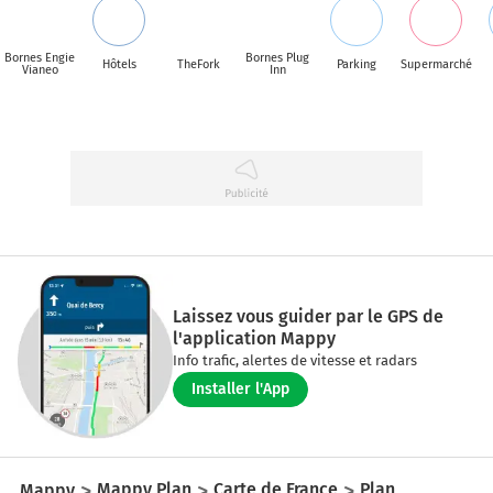
Bornes Engie
Bornes Plug
Hôtels
TheFork
Parking
Supermarché
Vianeo
Inn
Laissez vous guider par le GPS de
l'application Mappy
Info trafic, alertes de vitesse et radars
Installer l'App
Mappy
Mappy Plan
Carte de France
Plan