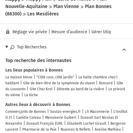
Nouvelle-Aquitaine
Plan Vienne
Plan Bonnes
(86300)
Les Mesdières
Réglage vie privée
|
Mesure d’audience
|
Gérer Utiq
Top Recherches
Top recherche des internautes
Les lieux populaires à Bonnes
La maison bleue
"Côté cour, côté jardin"
La halte chambre chez l
habitant
Gîte de bien-être de la symphonie du vivant
Ronsard
Gîte
du Louvanto
Gite Chez Krol
Détente au bord de la rivière
Le prieuré
du xième
La biche
Autres lieux à découvrir à Bonnes
Commerçants de Bonnes
Soulas-energies.fr
J.h Maconnerie
L'Institut
O 31
Camille Coleau
Menuiserie Guibert
Duvault Sarl Nicolas Et
Alexandre
Duvault François EURL
Elisabeth Lochet Girault
Bergeron
Laurent
Pharmacie de la Paix
Nuances & Reflets
Aveline Mathieu