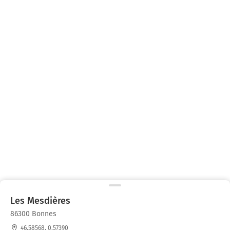
Les Mesdières
86300 Bonnes
46.58568, 0.57390