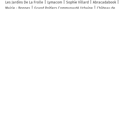
Les Jardins De La Frolle
Lymacom
Sophie Villard
Abracadabook
Mairie - Bonnes
Grand Poitiers Communauté Urbaine
Château de
Touffou
Camping Municipal
Deco Reno Batiment
Bibliothèque
Cabinet Lionel Aveline
Stéphanie Ringeade
Coop Atlantique Coop de
Bonnes
Coquelin Tiphanie
Manon Volier Tapissier
Parking vélo
Cimetière
Église Saint-André
Découvrez nos autres destinations touristiques
Lieux-dits
Quartier
Forêts
Zones industrielles
Iles
Etendues
d’eau
Stations de ski et sports d’hiver
Stations balnéaires
Info-trafic en France
Info trafic en direct
Pistes cyclables en France
Pistes cyclables autour de moi
Carte Pistes cyclables Chauvigny
ZFE en France
Plan des ZFE
Les restrictions de Circulation en France
Carte des restrictions de circulation
Quiz