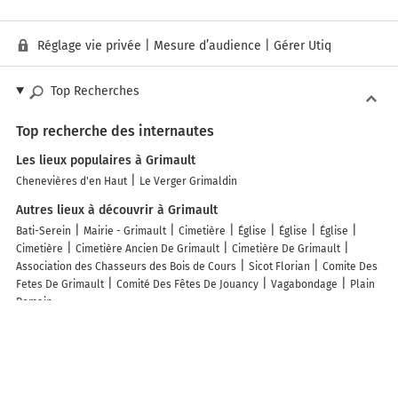
Réglage vie privée
|
Mesure d’audience
|
Gérer Utiq
Top Recherches
Top recherche des internautes
Les lieux populaires à Grimault
Chenevières d'en Haut
Le Verger Grimaldin
Autres lieux à découvrir à Grimault
Bati-Serein
Mairie - Grimault
Cimetière
Église
Église
Église
Cimetière
Cimetière Ancien De Grimault
Cimetière De Grimault
Association des Chasseurs des Bois de Cours
Sicot Florian
Comite Des
Fetes De Grimault
Comité Des Fêtes De Jouancy
Vagabondage
Plain
Romain
Découvrez nos autres destinations touristiques
Lieux-dits
Quartier
Forêts
Zones industrielles
Iles
Etendues
d’eau
Stations de ski et sports d’hiver
Stations balnéaires