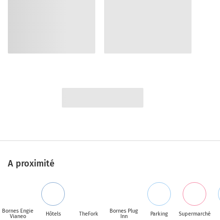
A proximité
Bornes Engie
Bornes Plug
Hôtels
TheFork
Parking
Supermarché
Vianeo
Inn