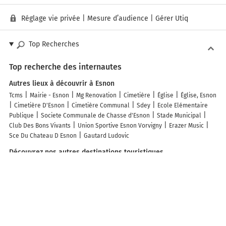
Réglage vie privée
|
Mesure d’audience
|
Gérer Utiq
Top Recherches
Top recherche des internautes
Autres lieux à découvrir à Esnon
Tcms
Mairie - Esnon
Mg Renovation
Cimetière
Église
Église, Esnon
Cimetière D'Esnon
Cimetière Communal
Sdey
Ecole Elémentaire
Publique
Societe Communale de Chasse d'Esnon
Stade Municipal
Club Des Bons Vivants
Union Sportive Esnon Vorvigny
Erazer Music
Sce Du Chateau D Esnon
Gautard Ludovic
Découvrez nos autres destinations touristiques
Lieux-dits
Quartier
Forêts
Zones industrielles
Iles
Etendues
d’eau
Stations de ski et sports d’hiver
Stations balnéaires
Info-trafic en France
Info trafic en direct
Pistes cyclables en France