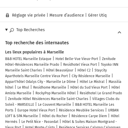
Réglage vie privée
|
Mesure d’audience
|
Gérer Utiq
Top Recherches
Top recherche des internautes
Les lieux populaires à Marseille
B&B HOTEL Marseille Estaque
Hotel Belle-Vue Vieux-Port
Zenitude
Hôtel-Résidences Marseille Prado
Residhotel Vieux Port
Toyoko INN
Marseille Saint Charles
Hôtel Beauséjour
Hôtel C2
Staycity
Aparthotels Marseille Centre Vieux Port
City Résidence Marseille
Appart'hôtel Odalys City - Marseille Le Dôme
Hôtel Le Mistral
Massilia
hôtel
Le Rhul
Residhome Marseille
Hôtel du Sud Vieux Port
Hôtel
Amista Marseille
RockyPop Marseille Hôtel
Residhotel Le Grand Prado
Zenitude Hôtel Résidences Marseille Saint-Charles
Villages Clubs du
Soleil - MARSEILLE
Le Couvent Marseille
B&B HOTEL Marseille Les
Ports
Europe Hotel Vieux Port
Résidence Meublée Services
URBAN
LOFT & SPA Marseille
Hôtel du Rocher
Résidence Carpe Diem
Hôtel
Hermès
Le Petit Nice - Passedat
Hôtel & Suites Maison Montgrand -
Vieux Port
Hotel Monte-Cristo
Residence Services Calypso Calanques