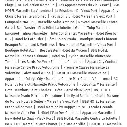
Plage
NH Collection Marseille
Les Appartements du Vieux Port
B&B
HOTEL Marseille La Valentine
La Résidence Du Vieux Port
Appart'City
Classic Marseille Euromed
Radisson Blu Hotel Marseille Vieux Port
Campanile NATURE - Marseille Saint-Antoine
Novotel Marseille Centre
Gare
Best Western Plus Hôtel La Joliette
Golden Tulip Marseille
Euromed
nhow Marseille
InterContinental Marseille - Hotel Dieu by
IHG
Hotel le Corbusier
Hôtel Soléo Prado
Boutique Hôtel Château
Beaupin Restaurant & Wellness
New Hotel of Marseille - Vieux Port
Boutique Hôtel Azur
Best Western Hotel du Mucem
B&B HOTEL
Marseille Centre La Timone
Hôtel 96
Kyriad Marseille Blancarde -
Timone
Les Bords De Mer - Fontenille Collection
Appart'City Confort
Marseille Centre Prado Vélodrome
Premiere Classe Marseille La
Valentine
Alex Hotel & Spa
B&B HOTEL Marseille Bonneveine
Appart'hôtel Odalys City - Marseille Centre Parc Chanot Vélodrome
AC
Hotel by Marriott Marseille Prado Vélodrome
Hôtel Villa M Marseille
Hotel Terminus Saint-Charles
Hôtel Carré Vieux Port
B&B HOTEL
Marseille Prado Parc des Expositions
Le Ryad Boutique Hôtel
Maisons
du Monde Hôtel & Suites - Marseille Vieux Port
B&B HOTEL Marseille
Prado Vélodrome
Hotel Marsiho by Happyculture
Escale Oceania
Marseille Vieux Port
Hôtel L'Eau Des Collines
Apparteo Marseille
New Hotel Le Quai - Vieux Port
B&B HOTEL Marseille Centre La Joliette
B&B HOTEL Marseille Parc Chanot
Un Mas en Ville
B&B HOTEL Marseille