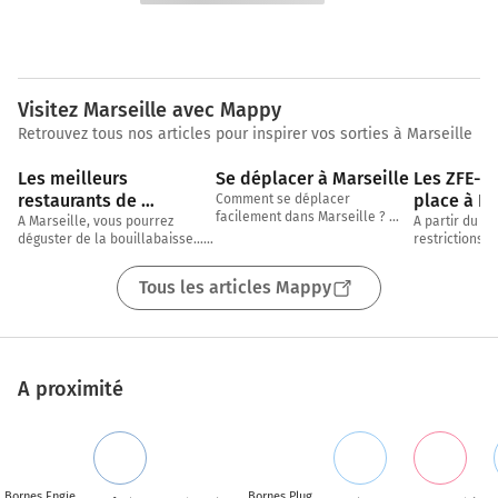
Visitez Marseille avec Mappy
Retrouvez tous nos articles pour inspirer vos sorties à Marseille
2 min
5 min
Les meilleurs 
Se déplacer à Marseille
Les ZFE-m 
restaurants de 
place à Lyo
Comment se déplacer 
facilement dans Marseille ? 
Marseille
Marseille
A Marseille, vous pourrez 
A partir du 1e
Transports en commun, voiture, 
déguster de la bouillabaisse… 
restrictions d
vélo, à pied, on fait le point 
mais évidemment pas que ! 
être appliquée
ensemble !
Avec notre partenaire TheFork, 
de Lyon et Ma
Tous les articles Mappy
nous vous proposons
A proximité
Bornes Engie
Bornes Plug