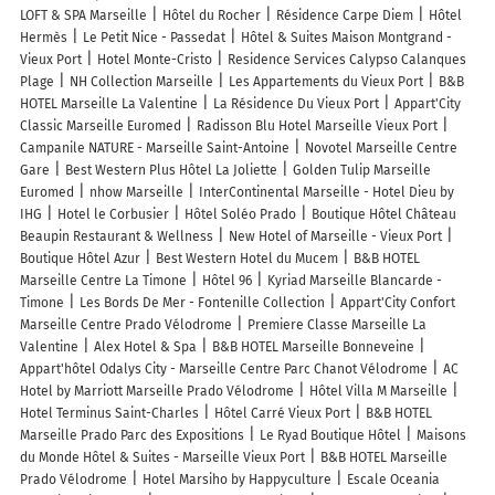
LOFT & SPA Marseille
Hôtel du Rocher
Résidence Carpe Diem
Hôtel
Hermès
Le Petit Nice - Passedat
Hôtel & Suites Maison Montgrand -
Vieux Port
Hotel Monte-Cristo
Residence Services Calypso Calanques
Plage
NH Collection Marseille
Les Appartements du Vieux Port
B&B
HOTEL Marseille La Valentine
La Résidence Du Vieux Port
Appart'City
Classic Marseille Euromed
Radisson Blu Hotel Marseille Vieux Port
Campanile NATURE - Marseille Saint-Antoine
Novotel Marseille Centre
Gare
Best Western Plus Hôtel La Joliette
Golden Tulip Marseille
Euromed
nhow Marseille
InterContinental Marseille - Hotel Dieu by
IHG
Hotel le Corbusier
Hôtel Soléo Prado
Boutique Hôtel Château
Beaupin Restaurant & Wellness
New Hotel of Marseille - Vieux Port
Boutique Hôtel Azur
Best Western Hotel du Mucem
B&B HOTEL
Marseille Centre La Timone
Hôtel 96
Kyriad Marseille Blancarde -
Timone
Les Bords De Mer - Fontenille Collection
Appart'City Confort
Marseille Centre Prado Vélodrome
Premiere Classe Marseille La
Valentine
Alex Hotel & Spa
B&B HOTEL Marseille Bonneveine
Appart'hôtel Odalys City - Marseille Centre Parc Chanot Vélodrome
AC
Hotel by Marriott Marseille Prado Vélodrome
Hôtel Villa M Marseille
Hotel Terminus Saint-Charles
Hôtel Carré Vieux Port
B&B HOTEL
Marseille Prado Parc des Expositions
Le Ryad Boutique Hôtel
Maisons
du Monde Hôtel & Suites - Marseille Vieux Port
B&B HOTEL Marseille
Prado Vélodrome
Hotel Marsiho by Happyculture
Escale Oceania