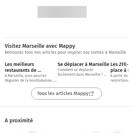
Visitez Marseille avec Mappy
Retrouvez tous nos articles pour inspirer vos sorties à Marseille
2 min
5 min
Les meilleurs 
Se déplacer à Marseille
Les ZFE-m 
restaurants de 
place à Lyo
Comment se déplacer 
facilement dans Marseille ? 
Marseille
Marseille
A Marseille, vous pourrez 
A partir du 1e
Transports en commun, voiture, 
déguster de la bouillabaisse… 
restrictions d
vélo, à pied, on fait le point 
mais évidemment pas que ! 
être appliquée
ensemble !
Avec notre partenaire TheFork, 
de Lyon et Ma
Tous les articles Mappy
nous vous proposons
A proximité