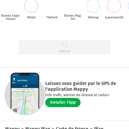
Bornes Engie
Bornes Plug
Hôtels
TheFork
Parking
Supermarché
Vianeo
Inn
Laissez vous guider par le GPS de
l'application Mappy
Info trafic, alertes de vitesse et radars
Installer l'App
Mappy
Mappy Plan
Carte de France
Plan