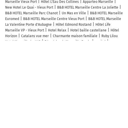
Marseille Vieux Port
Hôtel L'Eau Des Collines
Apparteo Marseille
New Hotel Le Quai - Vieux Port
B&B HOTEL Marseille Centre La Joliette
B&B HOTEL Marseille Parc Chanot
Un Mas en Ville
B&B HOTEL Marseille
Euromed
B&B HOTEL Marseille Centre Vieux Port
B&B HOTEL Marseille
La Valentine Porte d'Aubagne
Hôtel Edmond Rostand
Hôtel Life
Marseille VP - Vieux Port
Hotel Relax
Hotel baille castellane
Hôtel
Horizon
Catalans vue mer
Charmante maison familiale
Ruby Lilou
Hotel Marseille by IHG
Eden Islands Marseille Prado
capitol
Appartements Soléo Prado
hôtel des reformés
Pension Edelweiss
Marseille
Zenao Appart'hôtels Marseille Prado
T2 cosy Vieux Port de
Marseille
Maison Marseille-Longchamp - Havre Art Déco & Business -
Vieux-Port - Gare
Hotel Gambetta
Dordouce
Hotel du Pharo
Grand
Juste
l Espérandieu Longchamp
Maison Sylvabelle - Confort
d'exception - Quartier des Antiquaires -
Plus de lieux populaires à
Marseille
Autres lieux à découvrir à Marseille
Commerçants de Marseille
ENGIE Vianeo - Marseille 08 - Rue de la
Turbine
ENGIE Vianeo - Marseille 03 - Rue Jules Ferry
ENGIE Vianeo -
Marseille 09 - Allée des Pins
ENGIE Vianeo - Marseille 13 - Rue André
Isaia
ENGIE Vianeo - Marseille 07 - Boulevard Bompard
ENGIE Vianeo -
Marseille 07 - Corniche Pdt JF Kennedy
ENGIE Vianeo - Marseille 08 -
Boulevard Michelet
ENGIE Vianeo - Marseille 03 - Rue Chanterac
ENGIE