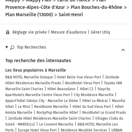
Provence-Alpes-Côte d'Azur
Plan Bouches-du-Rhône
Plan Marseille (13000)
Saint-Henri
Réglage vie privée
|
Mesure d’audience
|
Gérer Utiq
Top Recherches
Top recherche des internautes
Les lieux populaires à Marseille
B&B HOTEL Marseille Estaque
Hotel Belle-Vue Vieux-Port
Zenitude
Hôtel-Résidences Marseille Prado
Residhotel Vieux Port
Toyoko INN
Marseille Saint Charles
Hôtel Beauséjour
Hôtel C2
Staycity
Aparthotels Marseille Centre Vieux Port
City Résidence Marseille
Appart'hôtel Odalys City - Marseille Le Dôme
Hôtel Le Mistral
Massilia
hôtel
Le Rhul
Residhome Marseille
Hôtel du Sud Vieux Port
Hôtel
Amista Marseille
RockyPop Marseille Hôtel
Residhotel Le Grand Prado
Zenitude Hôtel Résidences Marseille Saint-Charles
Villages Clubs du
Soleil - MARSEILLE
Le Couvent Marseille
B&B HOTEL Marseille Les
Ports
Europe Hotel Vieux Port
Résidence Meublée Services
URBAN