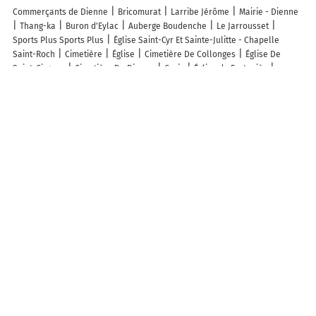
Commerçants de Dienne
Bricomurat
Larribe Jérôme
Mairie - Dienne
Thang-ka
Buron d'Eylac
Auberge Boudenche
Le Jarrousset
Sports Plus Sports Plus
Église Saint-Cyr Et Sainte-Julitte - Chapelle
Saint-Roch
Cimetière
Église
Cimetière De Collonges
Église De
Saint-Cirgues
Cimetière De Dienne
Croix
Église de Fortuniès
Parking vélo
Parking vélo
Atterrissage Las Tauves
Atterrissage Vallée
de la Santoire
Cascade de Glace du Rocher de Laqueuille
Décollage
Rocher de Laqueuille
Décollage Pierre de Labro
Lac de Sauvages
Mas Francis
Theyssens Jo
Audebert Gilles
Salle Polyvalente
Atterrissage Las Tauves
Cascade de Glace du Rocher de Laqueuille
Découvrez nos autres destinations touristiques
Lieux-dits
Quartier
Forêts
Zones industrielles
Iles
Etendues
d’eau
Stations de ski et sports d’hiver
Stations balnéaires
Info-trafic en France
Info trafic en direct
Pistes cyclables en France
Pistes cyclables autour de moi
Carte Pistes cyclables Murat
ZFE en France
Plan des ZFE