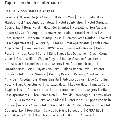
Top recherche des internautes
Les lieux populaires à Angers
Séjours & Affaires Angers Atrium
Hôtel du Mail
Logis Hôtels- Hôtel
Marguerite d'Anjou Angers château
Hôtel Saint-Julien
Hotel Orpheus
Govino Bay
Ilena Hotel
Hotel Continental
Hostellerie Bon Pasteur
Appart'City Confort Angers
Lena Mare Boutique Hotel
Markus
Art
Hotel Debono
Isabella Country House
Domitys Rosa Gallica
Krouzeri
Beach Apartments
Le Royalty
Filorian Hotel Apartments
Logis Hôtel
Angers Sud
Ionian Arches
TRYP by Wyndham Corfu Dassia
Helion
Resort
Nireas Resort Corfu
Ethic Etapes Lac De Maine
Green Corner
Villas
Oceania Hôtel d'Anjou Angers
Marias Seaside Apartments
Sirena Beach
Hotel Des Lices - Angers
Molfetta Beach Hotel
Paradise Hotel Corfu
Hyatt Ziva Corfu
Iliada Beach Hotel
Palotel
Gouvia Hotel
Hôtel Suzane
Century Resort
Karavos Apartments
Almyros
Angela Hotel & Apartments
Kalypso Gouvia
Lido Corfu Sun
Hotel 4 Stars All-inclusive
Maltezos Hotel
Louvre Hotel
Anasa Corfu
Spiti Nikos
Hôtel De France
Grand Hotel de la Gare, Angers
Villa
Rosa Apartments
Elea Beach Hotel
Hôtel de Champagne
Ostrov River
Club
Villa Nestoras
Corfu Aqua Nisaki
Hotel Iena
Filippas Rooms in
Gouvia
Asteraki ApartHotel
Grecotel LUXME Costa Botanica
Grecotel
Daphnila Bay
Popi Star
Canvas by Mitsis Belvedere
OPERA BLUE
Hotel Gouvia Corfu
Saint Nicholas Hotel
Hotel Le Progres