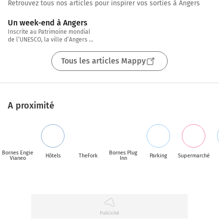
Retrouvez tous nos articles pour inspirer vos sorties à Angers
4 min
Un week-end à Angers
Inscrite au Patrimoine mondial 
de l’UNESCO, la ville d’Angers 
étonne par son patrimoine 
historique et de son 
Tous les articles Mappy
environnement. « Capitale
A proximité
Bornes Engie
Bornes Plug
Hôtels
TheFork
Parking
Supermarché
Vianeo
Inn