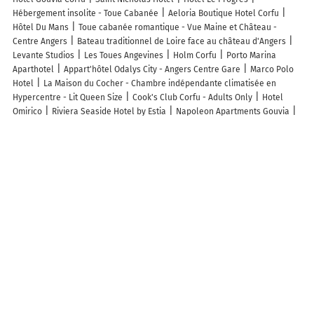
Hébergement insolite - Toue Cabanée
Aeloria Boutique Hotel Corfu
Hôtel Du Mans
Toue cabanée romantique - Vue Maine et Château -
Centre Angers
Bateau traditionnel de Loire face au château d'Angers
Levante Studios
Les Toues Angevines
Holm Corfu
Porto Marina
Aparthotel
Appart'hôtel Odalys City - Angers Centre Gare
Marco Polo
Hotel
La Maison du Cocher - Chambre indépendante climatisée en
Hypercentre - Lit Queen Size
Cook's Club Corfu - Adults Only
Hotel
Omirico
Riviera Seaside Hotel by Estia
Napoleon Apartments Gouvia
Le Château des Forges
Едбург Готельно-ресторанний Комплекс
CENTURY
21 Agence Plantagenêt
ibis Styles Angers Centre Gare
Novotel Angers
Lac de Maine
Hôtel Mercure Angers Centre Gare
Ibis Angers Centre
Château
Novotel Angers Centre Gare
Mercure Angers Centre De
Congres
Parking Hôtel IBIS STYLES ANGERS CENTRE GARE (Extérieur)
Le
Petit Quernon
La Pause Angevine
La maison de Florence
OVELIA
Angers - Les Jardins d'Arborescence
Тихий lux, левый берег, Караван
Studio cosy refait à neuf,au calme 5 min du centre
Studio cocooning
desjardins
Corfu Dream Holidays Apartments V
Corfu Dream Holidays
Apartments A
L'Aumonerie
bel appartement 2-4 personnes coeur de
ville Angers
La toue Belle de Maine - Bateau traditionnel de la Loire
Plus de lieux populaires à Angers
Autres lieux à découvrir à Angers