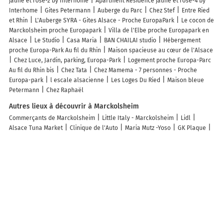
jaune et rose-2 by Interhome
Apartment Résidence jaune et rose-4 by
Interhome
Gites Petermann
Auberge du Parc
Chez Stef
Entre Ried
et Rhin
L'Auberge SYRA - Gites Alsace - Proche EuropaPark
Le cocon de
Marckolsheim proche Europapark
Villa de l'Elbe proche Europapark en
Alsace
Le Studio
Casa Maria
BAN CHAILAI studio
Hébergement
proche Europa-Park Au fil du Rhin
Maison spacieuse au cœur de l'Alsace
Chez Luce, Jardin, parking, Europa-Park
Logement proche Europa-Parc
Au fil du Rhin bis
Chez Tata
Chez Mamema - 7 personnes - Proche
Europa-park
l escale alsacienne
Les Loges Du Ried
Maison bleue
Petermann
Chez Raphaël
Autres lieux à découvrir à Marckolsheim
Commerçants de Marckolsheim
Little Italy - Marckolsheim
Lidl
Alsace Tuna Market
Clinique de l'Auto
Maria Mutz -Yoso
GK Plaque
Sarl Métallerie Schuhpaint
Institut Innovation Beauté By Priscilla
Super U Marckolsheim
L'Atelier Intermède
Eugène Formation
Atol
Pharmacie du Ried
CouturebyNat
Agence De L'Ill - Laurence WACH
Immobilier
HP Terrassement
Herth Aurelie
Chaussures Loos
CarGo
Location de Véhicules MARCKOLSHEIM
Centrale à béton Heidelberg
Materials de Marckolsheim
Bitté Franck
Agence Groupama
Marckolsheim
JP Intérim
La Poste
Allianz Malaisé Martine Agent
Général
Preserv Pc Informatique SARL
Douce Renaissance
Adeline
Montange
Otter Electricité Générale
Institut Régine Reibel