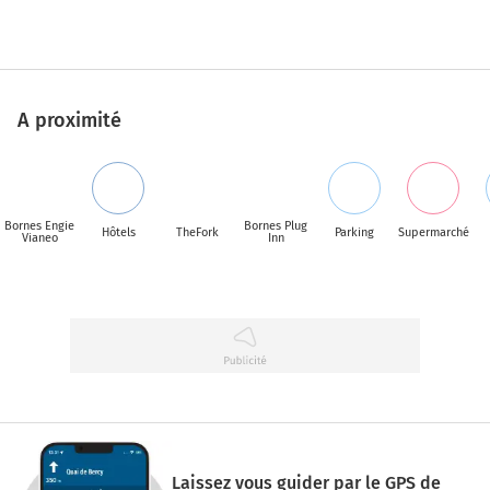
A proximité
Bornes Engie
Bornes Plug
Hôtels
TheFork
Parking
Supermarché
Vianeo
Inn
Laissez vous guider par le GPS de