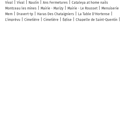
Vival
Vival
Naulin
Ans Fermetures
Cataleya at home nails
Montceau les mines
Mairie - Marizy
Mairie - Le Rousset
Menuiserie
Mem
Dravert-tp
Haras Des Chataigniers
La Table D'Hortense
L'imprévu
Cimetière
Cimetière
Église
Chapelle de Saint-Quentin
Cimetière De Le Rousset
Cimetière De Marizy
Lochnagar
Chapelle
Saint-Quentin
Saint Peters Conisholme
Bp Spar Fairfield
St Martin
Welton Le Wold
Instavolt
St Martin's
Wickham House
Église Saint-
Denis
Stade
Découvrez nos autres destinations touristiques
Lieux-dits
Quartier
Forêts
Zones industrielles
Iles
Etendues
d’eau
Stations de ski et sports d’hiver
Stations balnéaires
Info-trafic en France
Info trafic en direct
Pistes cyclables en France
Pistes cyclables autour de moi
ZFE en France
Plan des ZFE
Les restrictions de Circulation en France