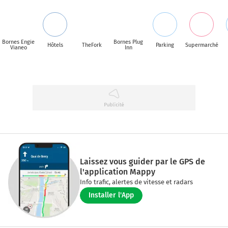
Bornes Engie
Bornes Plug
Hôtels
TheFork
Parking
Supermarché
Vianeo
Inn
Laissez vous guider par le GPS de
l'application Mappy
Info trafic, alertes de vitesse et radars
Installer l'App