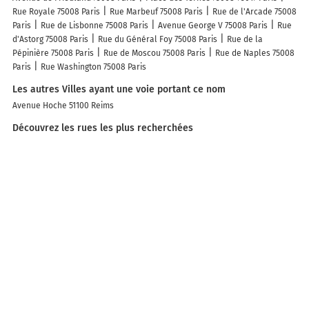
Rue Royale 75008 Paris
Rue Marbeuf 75008 Paris
Rue de l'Arcade 75008
Paris
Rue de Lisbonne 75008 Paris
Avenue George V 75008 Paris
Rue
d'Astorg 75008 Paris
Rue du Général Foy 75008 Paris
Rue de la
Pépinière 75008 Paris
Rue de Moscou 75008 Paris
Rue de Naples 75008
Paris
Rue Washington 75008 Paris
Les autres Villes ayant une voie portant ce nom
Avenue Hoche 51100 Reims
Découvrez les rues les plus recherchées
Top rues de France
A découvrir autour de Paris
Île de la Cité
Parc des Portes de Paris
Cap 18
Port d'Ivry
Les lieux populaires à Paris
Hôtel De Castiglione
Style Hotel
Hotel Bastille Secret
Vestay George
V
Hôtel de l'Aveyron
Hôtel Moderniste
Madrigal
Le Damantin Hôtel
& Spa
Hôtel Tingis
Hôtel de Ménilmontant
La Réserve Paris Hotel &
Spa
Luxor Bastille Hotel
Hyatt Regency Paris Etoile
Glam's Hotel
Hotel Telemaque
WS Haussmann - La Fayette
Paris Marriott Champs
Elysees Hotel
Hotel Jenner
Ménil Bon Temps
Hôtel Londres Saint
Honoré
Plus de lieux populaires à Paris