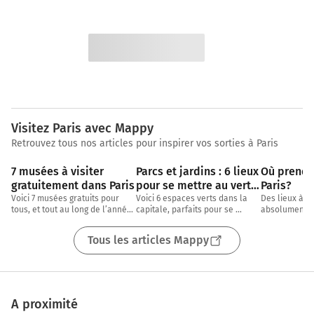
Visitez Paris avec Mappy
Retrouvez tous nos articles pour inspirer vos sorties à Paris
8 min
7 musées à visiter 
Parcs et jardins : 6 lieux 
Où prendre
gratuitement dans Paris
pour se mettre au vert 
Paris?
dans Paris
Voici 7 musées gratuits pour 
Voici 6 espaces verts dans la 
Des lieux à dé
tous, et tout au long de l’année, 
capitale, parfaits pour se 
absolument, p
dans Paris ! Que vous soyez 
rafraichir et profiter du soleil 
adaptés si vo
amateurs d’arts
dans les meilleures conditions, 
prendre l’air 
Tous les articles Mappy
pour
Envie de marc
A proximité