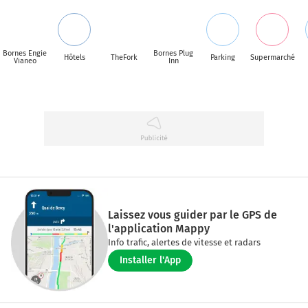
Bornes Engie
Bornes Plug
Hôtels
TheFork
Parking
Supermarché
Vianeo
Inn
Laissez vous guider par le GPS de
l'application Mappy
Info trafic, alertes de vitesse et radars
Installer l'App