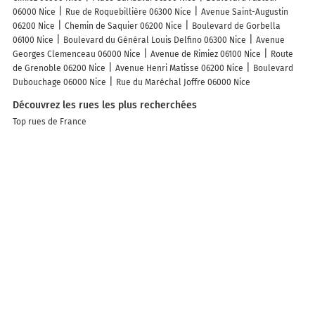
06000 Nice
Rue de Roquebillière 06300 Nice
Avenue Saint-Augustin
06200 Nice
Chemin de Saquier 06200 Nice
Boulevard de Gorbella
06100 Nice
Boulevard du Général Louis Delfino 06300 Nice
Avenue
Georges Clemenceau 06000 Nice
Avenue de Rimiez 06100 Nice
Route
de Grenoble 06200 Nice
Avenue Henri Matisse 06200 Nice
Boulevard
Dubouchage 06000 Nice
Rue du Maréchal Joffre 06000 Nice
Découvrez les rues les plus recherchées
Top rues de France
A découvrir autour de Nice
Saint-Isidore
L'Arénas
Lingostière
La Plaine
Saint-Roman-de-
Bellet
Les lieux populaires à Nice
Palm Boutique Hôtel Nice
Little Palace
Hotel Le Saint Paul
Hotel 66
Nice
Hotel Saint Gothard
L'Abeille - Boutique Apartments
Hotel
Paganini
Le Dortoir Boutique Suites
Hôtel Le Royal Promenade des
Anglais
Hotel Busby
Student Factory Nice
Hotel Palais de la
Mediterranee, in the Unbound Collection by Hyatt
Radisson Blu Hotel
Nice
Goldstar Resort & Suites
Les Suites Massena
Villa Serafina
Apartements
Hôtel du Petit Louvre
Appart'hôtel Odalys City - Nice
Centre
Evelia Hotels
The Jay Hotel by HappyCulture
Plus de lieux