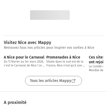
Visitez Nice avec Mappy
Retrouvez tous nos articles pour inspirer vos sorties à Nice
5 min
3 min
A Nice pour le Carnaval
Promenades à Nice
Ces sites f
ont rejoint 
Du 11 février au 1er mars 2026, 
Située dans le sud-est de la 
c’est le Carnaval de Nice ! Le 
France, Nice n’est qu’à une 
Patrimoine
Le Comité du 
1er festival de France fêtera 
trentaine de kilomètres de la 
Mondial de l’U
l’Unesco
cette
frontière italienne. Deuxième 
le 16 juillet d
ville
de nouveaux s
Tous les articles Mappy
A proximité