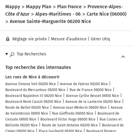
Mappy
Mappy Plan
Plan France
Provence-Alpes-
Côte d'Azur
Alpes-Maritimes - 06
Carte Nice (06000)
Avenue Sainte-Marguerite 06200 Nice
Réglage vie privée
|
Mesure d’audience
|
Gérer Utiq
Top Recherches
Top recherche des internautes
Les rues de Nice à découvrir
Avenue Simone Veil 06200 Nice
Avenue de Fabron 06200 Nice
Boulevard du Mercantour 06200 Nice
Rue de France 06000 Nice
Boulevard Napoléon III 06200 Nice
Avenue Cyrille Besset 06100 Nice
Boulevard René Cassin 06200 Nice
Avenue de la Lanterne 06200 Nice
Route de Bellet 06200 Nice
Avenue Jean Médecin 06000 Nice
Avenue
de Valombrose 06100 Nice
Rue Gioffredo 06000 Nice
Boulevard de
Cessole 06100 Nice
Boulevard Victor Hugo 06000 Nice
Rue Costes et
Bellonte 06200 Nice
Route de Saint-Antoine 06200 Nice
Boulevard de
Cimiez 06000 Nice
Place Garibaldi 06300 Nice
Boulevard Pasteur