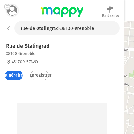
Itinéraires
Mappy
Rue de Stalingrad
38100 Grenoble
45.17329, 5.72490
Itinéraires
Enregistrer