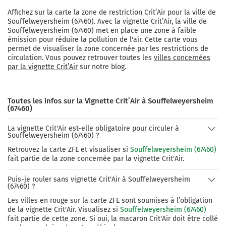
Affichez sur la carte la zone de restriction Crit’Air pour la ville de
Souffelweyersheim
(
67460
). Avec la vignette Crit’Air, la ville de
Souffelweyersheim
(
67460
) met en place une zone à faible
émission pour réduire la pollution de l'air. Cette carte vous
permet de visualiser la zone concernée par les restrictions de
circulation. Vous pouvez retrouver toutes les
villes concernées
par la vignette Crit’Air
sur notre blog.
Toutes les infos sur la Vignette Crit’Air à Souffelweyersheim
(67460)
La vignette Crit'Air est-elle obligatoire pour circuler à
Souffelweyersheim (67460) ?
Retrouvez la carte ZFE et visualiser si
Souffelweyersheim (67460)
fait partie de la zone concernée par la vignette Crit'Air.
Puis-je rouler sans vignette Crit'Air à Souffelweyersheim
(67460) ?
Les villes en rouge sur la carte ZFE sont soumises à l’obligation
de la vignette Crit'Air. Visualisez si
Souffelweyersheim (67460)
fait partie de cette zone. Si oui, la macaron Crit'Air doit être collé