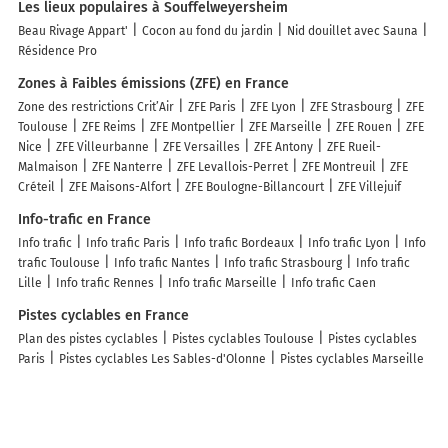
Les lieux populaires à Souffelweyersheim
Beau Rivage Appart'
Cocon au fond du jardin
Nid douillet avec Sauna
Résidence Pro
Zones à Faibles émissions (ZFE) en France
Zone des restrictions Crit’Air
ZFE Paris
ZFE Lyon
ZFE Strasbourg
ZFE
Toulouse
ZFE Reims
ZFE Montpellier
ZFE Marseille
ZFE Rouen
ZFE
Nice
ZFE Villeurbanne
ZFE Versailles
ZFE Antony
ZFE Rueil-
Malmaison
ZFE Nanterre
ZFE Levallois-Perret
ZFE Montreuil
ZFE
Créteil
ZFE Maisons-Alfort
ZFE Boulogne-Billancourt
ZFE Villejuif
Info-trafic en France
Info trafic
Info trafic Paris
Info trafic Bordeaux
Info trafic Lyon
Info
trafic Toulouse
Info trafic Nantes
Info trafic Strasbourg
Info trafic
Lille
Info trafic Rennes
Info trafic Marseille
Info trafic Caen
Pistes cyclables en France
Plan des pistes cyclables
Pistes cyclables Toulouse
Pistes cyclables
Paris
Pistes cyclables Les Sables-d'Olonne
Pistes cyclables Marseille
Pistes cyclables Grenoble
Pistes cyclables Perpignan
Pistes
cyclables Lyon
Pistes cyclables Nantes
Pistes cyclables Le Grau-du-
Roi
Pistes cyclables Strasbourg