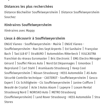
Distances les plus recherchées
Distance Bischwiller Souffelweyersheim
Distance Souffelweyersheim
Souchez
Itinéraires Souffelweyersheim
Itinéraires avec Mappy
Lieux à découvrir à Souffelweyersheim
ENGIE Vianeo - Souffelweyersheim - Mairie
ENGIE Vianeo -
Souffelweyersheim - Rue Des Sept Arpents
Est Sanitaire
Françoise
Bach
Taxi JLB 67
StraBURO
Automobiles Ritterbeck
VULCASTRA
franchisé du réseau Euromaster
Bric Electronic
EMG Electro Ménager
Gérard
Souffel Pièces Auto
Nord Est Dépannages
Gmonbox
Reproland
Carl Stahl
Aramisauto Strasbourg
Keep Cool
Souffelweyersheim
Nissan Strasbourg - HESS Automobile
AS Auto
Sécurité Contrôle technique - CASTEROT - Souffelweyersheim
Gesco
Expert
Cic Schiltigheim - Cic Souffelweyersheim
Janine Coiffure
Beauté de Crystal
Acte 3 Autos Aixam
Lapeyre
Loxam Rental
Strasbourg Nord
NORISKO Auto
METRO Strasbourg
(Souffelweyersheim)
Land Rover Strasbourg - HESS Automobile
Stra
Stores