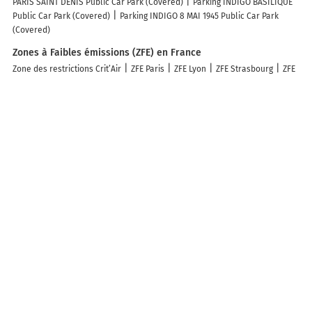
PARIS SAINT DENIS Public Car Park (Covered)
Parking INDIGO BASILIQUE
Public Car Park (Covered)
Parking INDIGO 8 MAI 1945 Public Car Park
(Covered)
Zones à Faibles émissions (ZFE) en France
Zone des restrictions Crit’Air
ZFE Paris
ZFE Lyon
ZFE Strasbourg
ZFE
Toulouse
ZFE Reims
ZFE Montpellier
ZFE Marseille
ZFE Rouen
ZFE
Nice
ZFE Villeurbanne
ZFE Versailles
ZFE Antony
ZFE Rueil-
Malmaison
ZFE Nanterre
ZFE Levallois-Perret
ZFE Montreuil
ZFE
Créteil
ZFE Maisons-Alfort
ZFE Boulogne-Billancourt
ZFE Villejuif
Info-trafic en France
Info trafic
Info trafic Paris
Info trafic Bordeaux
Info trafic Lyon
Info
trafic Toulouse
Info trafic Nantes
Info trafic Strasbourg
Info trafic
Lille
Info trafic Rennes
Info trafic Marseille
Info trafic Caen
Pistes cyclables en France
Plan des pistes cyclables
Pistes cyclables Toulouse
Pistes cyclables
Paris
Pistes cyclables Les Sables-d'Olonne
Pistes cyclables Marseille
Pistes cyclables Grenoble
Pistes cyclables Perpignan
Pistes
cyclables Lyon
Pistes cyclables Nantes
Pistes cyclables Le Grau-du-
Roi
Pistes cyclables Strasbourg