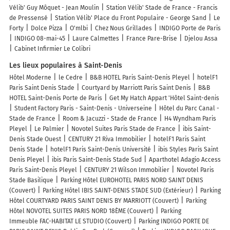
Vélib' Guy Môquet - Jean Moulin
Station Vélib' Stade de France - Francis
de Pressensé
Station Vélib' Place du Front Populaire - George Sand
Le
Forty
Dolce Pizza
O'mlbi
Chez Nous Grillades
INDIGO Porte de Paris
INDIGO 08-mai-45
Laure Calmettes
France Pare-Brise
Djelou Assa
Cabinet Infirmier Le Colibri
Les lieux populaires à Saint-Denis
Hôtel Moderne
le Cedre
B&B HOTEL Paris Saint-Denis Pleyel
hotelF1
Paris Saint Denis Stade
Courtyard by Marriott Paris Saint Denis
B&B
HOTEL Saint-Denis Porte de Paris
Get My Hatch Appart 'Hôtel Saint-denis
Student Factory Paris - Saint-Denis - Universeine
Hôtel du Parc Canal -
Stade de France
Room & Jacuzzi - Stade de France
H4 Wyndham Paris
Pleyel
Le Palmier
Novotel Suites Paris Stade de France
ibis Saint-
Denis Stade Ouest
CENTURY 21 Riva Immobilier
hotelF1 Paris Saint
Denis Stade
hotelF1 Paris Saint-Denis Université
ibis Styles Paris Saint
Denis Pleyel
ibis Paris Saint-Denis Stade Sud
Aparthotel Adagio Access
Paris Saint-Denis Pleyel
CENTURY 21 Wilson Immobilier
Novotel Paris
Stade Basilique
Parking Hôtel EUROHOTEL PARIS NORD SAINT DENIS
(Couvert)
Parking Hôtel IBIS SAINT-DENIS STADE SUD (Extérieur)
Parking
Hôtel COURTYARD PARIS SAINT DENIS BY MARRIOTT (Couvert)
Parking
Hôtel NOVOTEL SUITES PARIS NORD 18ÈME (Couvert)
Parking
Immeuble FAC-HABITAT LE STUDIO (Couvert)
Parking INDIGO PORTE DE