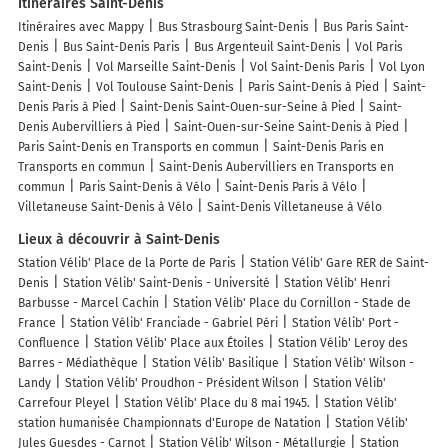
Itinéraires Saint-Denis
Itinéraires avec Mappy
Bus Strasbourg Saint-Denis
Bus Paris Saint-
Denis
Bus Saint-Denis Paris
Bus Argenteuil Saint-Denis
Vol Paris
Saint-Denis
Vol Marseille Saint-Denis
Vol Saint-Denis Paris
Vol Lyon
Saint-Denis
Vol Toulouse Saint-Denis
Paris Saint-Denis à Pied
Saint-
Denis Paris à Pied
Saint-Denis Saint-Ouen-sur-Seine à Pied
Saint-
Denis Aubervilliers à Pied
Saint-Ouen-sur-Seine Saint-Denis à Pied
Paris Saint-Denis en Transports en commun
Saint-Denis Paris en
Transports en commun
Saint-Denis Aubervilliers en Transports en
commun
Paris Saint-Denis à Vélo
Saint-Denis Paris à Vélo
Villetaneuse Saint-Denis à Vélo
Saint-Denis Villetaneuse à Vélo
Lieux à découvrir à Saint-Denis
Station Vélib' Place de la Porte de Paris
Station Vélib' Gare RER de Saint-
Denis
Station Vélib' Saint-Denis - Université
Station Vélib' Henri
Barbusse - Marcel Cachin
Station Vélib' Place du Cornillon - Stade de
France
Station Vélib' Franciade - Gabriel Péri
Station Vélib' Port -
Confluence
Station Vélib' Place aux Étoiles
Station Vélib' Leroy des
Barres - Médiathèque
Station Vélib' Basilique
Station Vélib' Wilson -
Landy
Station Vélib' Proudhon - Président Wilson
Station Vélib'
Carrefour Pleyel
Station Vélib' Place du 8 mai 1945.
Station Vélib'
station humanisée Championnats d'Europe de Natation
Station Vélib'
Jules Guesdes - Carnot
Station Vélib' Wilson - Métallurgie
Station