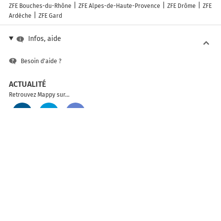
ZFE Bouches-du-Rhône
ZFE Alpes-de-Haute-Provence
ZFE Drôme
ZFE
Ardèche
ZFE Gard
Infos, aide
Besoin d'aide ?
ACTUALITÉ
Retrouvez Mappy sur...
SOLUTIONS
API
Mappy sur mobile
ACCÉDER AUX AUTRES VERSIONS DE MAPPY
France
Belgique (Français)
België (Nederlands)
United Kingdom