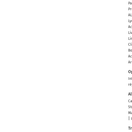
Pa
Pr
AL
Ly
Ac
Li
Li
Cl
Bo
Ac
Ar
O
In
ré
Al
Ca
St
Ma
T