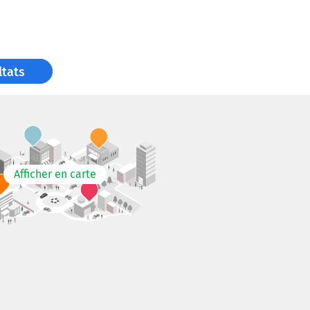
ltats
Afficher en carte