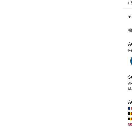
Hô
A
Re
S
AP
Ma
A