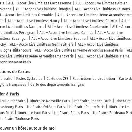
ris
ALL – Accor Live Limitless Carcassonne
ALL – Accor Live Limitless Aix-en-
ovence
ALL – Accor Live Limitless Limoges
ALL – Accor Live Limitless Le Mans
L – Accor Live Limitless Grenoble
ALL – Accor Live Limitless 3ème Arrondisseme
on
ALL – Accor Live Limitless Nancy
ALL – Accor Live Limitless Colmar
ALL –
cor Live Limitless Nanterre
ALL – Accor Live Limitless Courbevoie
ALL – Accor
ve Limitless Perpignan
ALL – Accor Live Limitless Cannes
ALL – Accor Live
mitless Besançon
ALL – Accor Live Limitless Beaune
ALL – Accor Live Limitless
ichy
ALL – Accor Live Limitless Gennevilliers
ALL – Accor Live Limitless
ulogne-Billancourt
ALL – Accor Live Limitless 19ème Arrondissement Paris
ALL
cor Live Limitless 8ème Arrondissement Paris
ALL – Accor Live Limitless 11ème
rondissement Paris
ptions de Cartes
fo trafic
Pistes Cyclables
Carte des ZFE
Restrictions de circulation
Carte d
gions françaises
Carte des départements français
ler à Paris
lcul d'Itinéraire
Itinéraire Marseille Paris
Itinéraire Rennes Paris
Itinéraire
rasbourg Paris
Itinéraire Orléans Paris
Itinéraire Rouen Paris
Itinéraire Le
ns Paris
Itinéraire Lyon Paris
Itinéraire Reims Paris
Itinéraire Bordeaux Par
Itinéraire Toulouse Paris
rouver un hôtel autour de moi