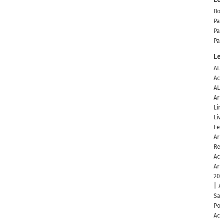
Bo
Pa
Pa
Pa
Le
AL
Ac
AL
Ar
Li
Li
Fe
Ar
R
Ac
Ar
20
Sa
Po
Ac