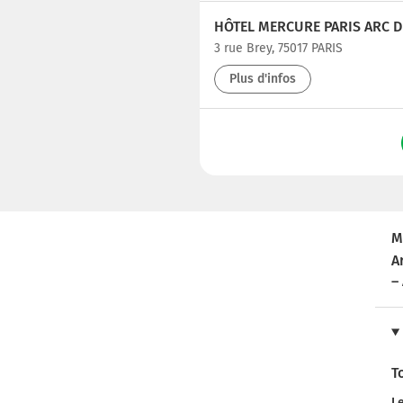
HÔTEL MERCURE PARIS ARC 
3 rue Brey, 75017 PARIS
Plus d'infos
M
A
–
T
L