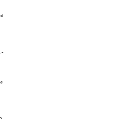
nt
 –
es
is