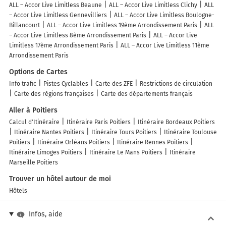
ALL – Accor Live Limitless Beaune
ALL – Accor Live Limitless Clichy
ALL
– Accor Live Limitless Gennevilliers
ALL – Accor Live Limitless Boulogne-
Billancourt
ALL – Accor Live Limitless 19ème Arrondissement Paris
ALL
– Accor Live Limitless 8ème Arrondissement Paris
ALL – Accor Live
Limitless 17ème Arrondissement Paris
ALL – Accor Live Limitless 11ème
Arrondissement Paris
Options de Cartes
Info trafic
Pistes Cyclables
Carte des ZFE
Restrictions de circulation
Carte des régions françaises
Carte des départements français
Aller à Poitiers
Calcul d'Itinéraire
Itinéraire Paris Poitiers
Itinéraire Bordeaux Poitiers
Itinéraire Nantes Poitiers
Itinéraire Tours Poitiers
Itinéraire Toulouse
Poitiers
Itinéraire Orléans Poitiers
Itinéraire Rennes Poitiers
Itinéraire Limoges Poitiers
Itinéraire Le Mans Poitiers
Itinéraire
Marseille Poitiers
Trouver un hôtel autour de moi
Hôtels
Infos, aide