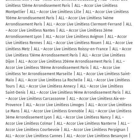
Limitless 12ème Arrondissement Paris
ALL – Accor Live Limitless
Montpellier
ALL – Accor Live Limitless Lille
ALL – Accor Live Limitless
10ème Arrondissement Paris
ALL – Accor Live Limitless 14ème
Arrondissement Paris
ALL – Accor Live Limitless Clermont-Ferrand
ALL
– Accor Live Limitless Nantes
ALL – Accor Live Limitless 2ème
Arrondissement Lyon
ALL – Accor Live Limitless Avignon
ALL – Accor
Live Limitless Rennes
ALL – Accor Live Limitless Rouen
ALL – Accor Live
Limitless Metz
ALL – Accor Live Limitless Roissy-en-France
ALL – Accor
Live Limitless 13ème Arrondissement Paris
ALL – Accor Live Limitless
Dijon
ALL – Accor Live Limitless 20ème Arrondissement Paris
ALL –
Accor Live Limitless 18ème Arrondissement Paris
ALL – Accor Live
Limitless 1er Arrondissement Marseille
ALL – Accor Live Limitless Saint-
Malo
ALL – Accor Live Limitless La Rochelle
ALL – Accor Live Limitless
Tours
ALL – Accor Live Limitless Annecy
ALL – Accor Live Limitless
Saint-Denis
ALL – Accor Live Limitless 9ème Arrondissement Paris
ALL
– Accor Live Limitless Carcassonne
ALL – Accor Live Limitless Aix-en-
Provence
ALL – Accor Live Limitless Limoges
ALL – Accor Live Limitless
Le Mans
ALL – Accor Live Limitless Grenoble
ALL – Accor Live Limitless
3ème Arrondissement Lyon
ALL – Accor Live Limitless Nancy
ALL –
Accor Live Limitless Colmar
ALL – Accor Live Limitless Nanterre
ALL –
Accor Live Limitless Courbevoie
ALL – Accor Live Limitless Perpignan
ALL – Accor Live Limitless Cannes
ALL – Accor Live Limitless Besançon