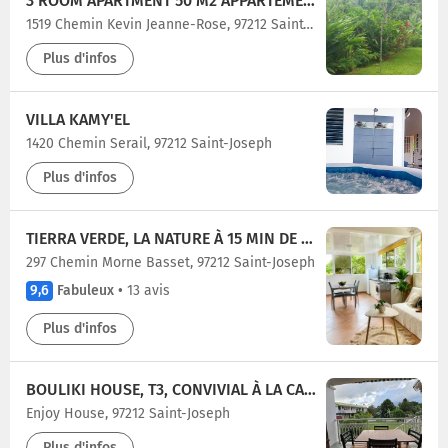
3 ROOM APARTMENT 50 M2 APPARTEMENT 3 PIÈCES 50 M2
1519 Chemin Kevin Jeanne-Rose, 97212 Saint-Joseph
Plus d'infos
VILLA KAMY'EL
1420 Chemin Serail, 97212 Saint-Joseph
Plus d'infos
TIERRA VERDE, LA NATURE À 15 MIN DE FORT-DE-FRANCE
297 Chemin Morne Basset, 97212 Saint-Joseph
9,6
Fabuleux
•
13 avis
Plus d'infos
BOULIKI HOUSE, T3, CONVIVIAL À LA CAMPAGNE
Enjoy House, 97212 Saint-Joseph
Plus d'infos