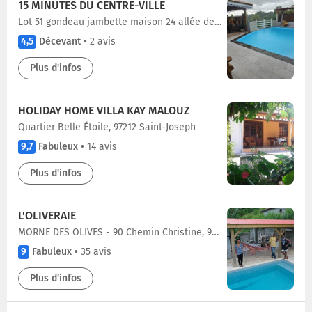
15 MINUTES DU CENTRE-VILLE
Lot 51 gondeau jambette maison 24 allée des hibiscus saint -joseph 97212, 97212 Saint-Joseph
4,5
Décevant
•
2 avis
Plus d'infos
HOLIDAY HOME VILLA KAY MALOUZ
Quartier Belle Étoile, 97212 Saint-Joseph
9,7
Fabuleux
•
14 avis
Plus d'infos
L'OLIVERAIE
MORNE DES OLIVES - 90 Chemin Christine, 97212 Saint-Joseph
9
Fabuleux
•
35 avis
Plus d'infos