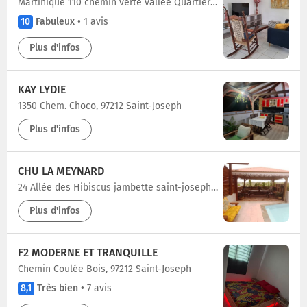
Martinique 110 chemin verte vallée Quartier derrière-bois, 97212 Saint-Joseph
10
Fabuleux
•
1 avis
Plus d'infos
KAY LYDIE
1350 Chem. Choco, 97212 Saint-Joseph
Plus d'infos
CHU LA MEYNARD
24 Allée des Hibiscus jambette saint-joseph.97212, 97212 Saint-Joseph
Plus d'infos
F2 MODERNE ET TRANQUILLE
Chemin Coulée Bois, 97212 Saint-Joseph
8,1
Très bien
•
7 avis