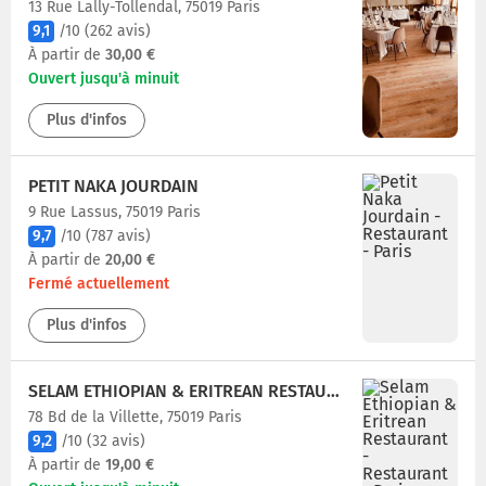
13 Rue Lally-Tollendal, 75019 Paris
9,1
/10
(262 avis)
À partir de
30,00 €
Ouvert jusqu'à minuit
Plus d'infos
PETIT NAKA JOURDAIN
9 Rue Lassus, 75019 Paris
9,7
/10
(787 avis)
À partir de
20,00 €
Fermé actuellement
Plus d'infos
SELAM ETHIOPIAN & ERITREAN RESTAURANT
78 Bd de la Villette, 75019 Paris
9,2
/10
(32 avis)
À partir de
19,00 €