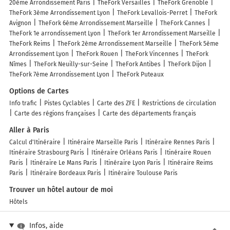
20ème Arrondissement Paris
TheFork Versailles
TheFork Grenoble
TheFork 3ème Arrondissement Lyon
TheFork Levallois-Perret
TheFork
Avignon
TheFork 6ème Arrondissement Marseille
TheFork Cannes
TheFork 1e arrondissement Lyon
TheFork 1er Arrondissement Marseille
TheFork Reims
TheFork 2ème Arrondissement Marseille
TheFork 5ème
Arrondissement Lyon
TheFork Rouen
TheFork Vincennes
TheFork
Nîmes
TheFork Neuilly-sur-Seine
TheFork Antibes
TheFork Dijon
TheFork 7ème Arrondissement Lyon
TheFork Puteaux
Options de Cartes
Info trafic
Pistes Cyclables
Carte des ZFE
Restrictions de circulation
Carte des régions françaises
Carte des départements français
Aller à Paris
Calcul d'Itinéraire
Itinéraire Marseille Paris
Itinéraire Rennes Paris
Itinéraire Strasbourg Paris
Itinéraire Orléans Paris
Itinéraire Rouen
Paris
Itinéraire Le Mans Paris
Itinéraire Lyon Paris
Itinéraire Reims
Paris
Itinéraire Bordeaux Paris
Itinéraire Toulouse Paris
Trouver un hôtel autour de moi
Hôtels
Infos, aide