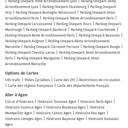
Parking Onepark 7ème Arrondissement Lyon
Parking Onepark 3ème
Arrondissement Lyon
Parking Onepark Strasbourg
Parking Onepark
Orly
Parking Onepark Boulogne-Billancourt
Parking Onepark 2ème
Arrondissement Paris
Parking Onepark 16ème Arrondissement Paris
Parking Onepark Carcassonne
Parking Onepark Tours
Parking Onepark
Montrouge
Parking Onepark Nanterre
Parking Onepark Courbevoie
Parking Onepark 6ème Arrondissement Paris
Parking Onepark Beauvais
Parking Onepark Avignon
Parking Onepark 8ème Arrondissement
Marseille
Parking Onepark Clermont-Ferrand
Parking Onepark Rungis
Parking Onepark Chevilly-Larue
Parking Onepark 3ème Arrondissement
Paris
Parking Onepark Marignane
Parking Onepark 2ème
Arrondissement Marseille
Options de Cartes
Info trafic
Pistes Cyclables
Carte des ZFE
Restrictions de circulation
Carte des régions françaises
Carte des départements français
Aller à Agen
Calcul d'Itinéraire
Itinéraire Toulouse Agen
Itinéraire Paris Agen
Itinéraire Valence Agen
Itinéraire Bordeaux Agen
Itinéraire
Montpellier Agen
Itinéraire Cahors Agen
Itinéraire Pau Agen
Itinéraire Limoges Agen
Itinéraire Bayonne Agen
Itinéraire Damazan
Agen