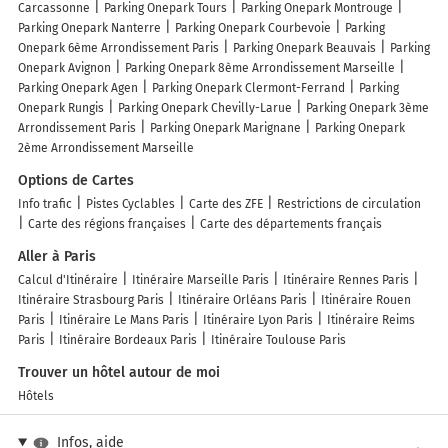
Carcassonne
Parking Onepark Tours
Parking Onepark Montrouge
Parking Onepark Nanterre
Parking Onepark Courbevoie
Parking
Onepark 6ème Arrondissement Paris
Parking Onepark Beauvais
Parking
Onepark Avignon
Parking Onepark 8ème Arrondissement Marseille
Parking Onepark Agen
Parking Onepark Clermont-Ferrand
Parking
Onepark Rungis
Parking Onepark Chevilly-Larue
Parking Onepark 3ème
Arrondissement Paris
Parking Onepark Marignane
Parking Onepark
2ème Arrondissement Marseille
Options de Cartes
Info trafic
Pistes Cyclables
Carte des ZFE
Restrictions de circulation
Carte des régions françaises
Carte des départements français
Aller à Paris
Calcul d'Itinéraire
Itinéraire Marseille Paris
Itinéraire Rennes Paris
Itinéraire Strasbourg Paris
Itinéraire Orléans Paris
Itinéraire Rouen
Paris
Itinéraire Le Mans Paris
Itinéraire Lyon Paris
Itinéraire Reims
Paris
Itinéraire Bordeaux Paris
Itinéraire Toulouse Paris
Trouver un hôtel autour de moi
Hôtels
Infos, aide